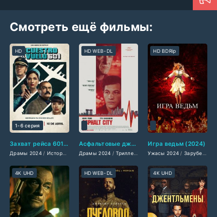
Смотреть ещё фильмы:
HD
HD WEB-DL
HD BDRip
1-6 серия
Захват рейса 601 (2024)
Асфальтовые джунгли (2024)
Игра ведьм (2024)
Драмы 2024
/
Исторические фильмы 2024
Драмы 2024
/
Триллеры 2024
/
Триллеры 2024
Ужасы 2024
/
Зарубежные фильмы 
/
Сериалы 2024
/
Зарубежные фильмы 2024
/
Фи
4K UHD
HD WEB-DL
4K UHD