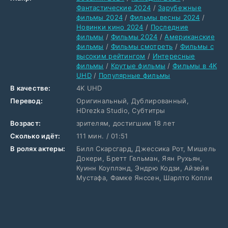
Фантастические 2024
/
Зарубежные
фильмы 2024
/
Фильмы весны 2024
/
Новинки кино 2024
/
Последние
фильмы
/
Фильмы 2024
/
Американские
фильмы
/
Фильмы смотреть
/
Фильмы с
высоким рейтингом
/
Интересные
фильмы
/
Крутые фильмы
/
Фильмы в 4K
UHD
/
Популярные фильмы
В качестве:
4K UHD
Перевод:
Оригинальный, Дублированный,
HDrezka Studio, Субтитры
Возраст:
зрителям, достигшим 18 лет
Сколько идёт:
111 мин. / 01:51
В ролях актеры:
Билл Скарсгард, Джессика Рот, Мишель
Докери, Бретт Гельман, Яян Рухьян,
Куинн Коуплэнд, Эндрю Кодзи, Айзейя
Мустафа, Фамке Янссен, Шарлто Копли