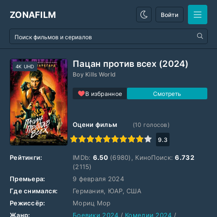
ZONAFILM
Войти
Пацан против всех (2024)
4K UHD
Boy Kills World
В избранное
Оцени фильм
(
10
голосов)
1
2
3
4
5
6
7
8
9
10
9.3
Рейтинги:
IMDb:
6.50
(6980), КиноПоиск:
6.732
(2115)
Премьера:
9 февраля 2024
Где снимался:
Германия, ЮАР, США
Режиссёр:
Мориц Мор
Жанр:
Боевики 2024
/
Комедии 2024
/