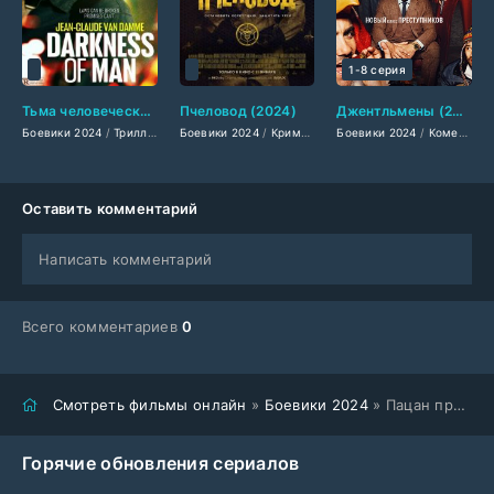
1-8 серия
Тьма человеческая (2024)
Пчеловод (2024)
Джентльмены (2024)
Боевики 2024
/
Триллеры 2024
Боевики 2024
/
Зарубежные фильмы 2024
/
Криминальные фильмы 2024
Боевики 2024
/
Фильмы весны 20
/
Комедии 2024
/
Заруб
Оставить комментарий
Написать комментарий
Всего комментариев
0
Смотреть фильмы онлайн
»
Боевики 2024
» Пацан против всех (2024)
Горячие обновления сериалов