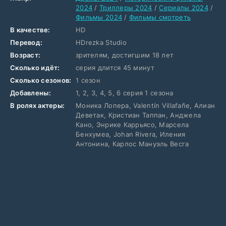
2024
/
Триллеры 2024
/
Сериалы 2024
/
Фильмы 2024
/
Фильмы смотреть
В качестве:
HD
Перевод:
HDrezka Studio
Возраст:
зрителям, достигшим 18 лет
Сколько идёт:
серия длится 45 минут
Сколько сезонов:
1 сезон
Добавлены:
1, 2, 3, 4, 5, 6 серия 1 сезона
В ролях актеры:
Моника Лопера, Valentín Villafañe, Алиан
Деветак, Кристиан Таппан, Анджела
Кано, Энрике Каррьясо, Марсела
Бенхумеа, Johan Rivera, Иления
Антонина, Карлос Мануэль Весга