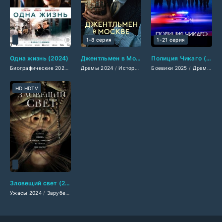
1-8 серия
1-21 серия
Одна жизнь (2024)
Джентльмен в Москве (2024)
Полиция Чикаго (2014-2026)
Биографические 2024
/
Драмы 2024
Драмы 2024
/
Исторические фильмы 2024
/
Исторические фильмы 2024
Боевики 2025
/
/
Зарубежны
Драмы 2025
/
Триллер
HD HDTV
Зловещий свет (2024)
Ужасы 2024
/
Зарубежные фильмы 2024
/
Фильмы весны 2024
/
Новинки кино 