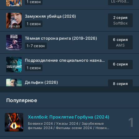
LE-Production
1 сезон
Замужняя убийца (2026)
2 серия
SoftBox
1 сезон
Тёмная сторона ринга (2019-2026)
6 серия
AMS
1-7 сезон
Подразделение специального назначения (2026)
6 серия
1 сезон
Дельфин (2026)
8 серия
Не требуется
1-3 сезон
Популярное
Жизнь, Ларри и стремление к несчастью: Почти история Америки (2026)
6 серия
TVShows
1 сезон
Хеллбой: Проклятие Горбуна (2024)
Боевики 2024 / Ужасы 2024 / Зарубежные
Шугар (2026)
7 серия
фильмы 2024 / Фильмы осени 2024 / Новинки
кино 2024 / Последние фильмы / Фильмы
Coldfilm
1-2 сезон
2024 / Американские фильмы / Фильмы