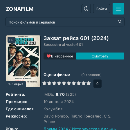
ZONAFILM
Войти
Захват рейса 601 (2024)
HD
Secuestro al vuelo 601
В избранное
Оцени фильм
(
0
голосов)
1
2
3
4
5
6
7
8
9
10
0
1-6 серия
Рейтинги:
IMDb:
6.70
(225)
Премьера:
10 апреля 2024
Где снимался:
Колумбия
Режиссёр:
David Pombo, Пабло Гонсалес, C.S.
Prince
Жанр:
Драмы 2024
/
Исторические фильмы