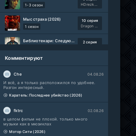
HDrezka Studio
1-3 сезон
Мыс страха (2026)
10 серия
Dragon Money Studio
1 сезон
Библиотекари: Следующая глава (2026)
2 серия
LostFilm
1-2 сезон
Комментируют
Вторая мировая война с Томом Хэнксом (2026)
20 серия
Дубляж HDrezka St.
1 сезон
Che
04.08.26
И всё, а я только расположился по удобнее.
Анна медиум (2021-2026)
2 серия
Разгон интересный.
Не требуется
1-5 сезон
Каратель: Последнее убийство (2026)
Преступление с низким IQ (2026)
24 серия
fktrc
02.08.26
DubLik.TV
1 сезон
в целом фильм не плохой. только много
музыки как в мюзиклах
Страна боев (2026)
1 серия
Мотор Сити (2026)
Coldfilm
1 сезон