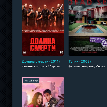
Долина смерти (2011)
Тупик (2008)
Фильмы смотреть
/
Сериалы про зомби
Фильмы смотреть
/
Американские сер
/
Сериалы про зомби
HD WEBRip