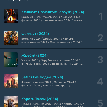
Красота (2026)
11 серия
ТО Дубляжная
1 сезон
Хеллбой: Проклятие Горбуна (2024)
Боевики 2024 / Ужасы 2024 / Зарубежные
Убегай! (2026)
8 серия
фильмы 2024 / Фильмы осени 2024 / Новинки
LE-Production
1 сезон
кино 2024 / Последние фильмы / Фильмы
2024 / Американские фильмы / Фильмы
смотреть / Британские фильмы / Фильмы с
Фоллаут (2024)
высоким рейтингом / Интересные фильмы /
Фоллаут (2024-2026)
8 серия
Крутые фильмы / Популярные фильмы
Боевики 2024 / Драмы 2024 / Фильмы-
LostFilm
1-2 сезон
приключения 2024 / Фантастические 2024 /
Сериалы 2024 / Фильмы 2024 / Фильмы
смотреть / Сериалы в 4K UHD / Американские
Цикл Пендрагона: Восхождение Мерлина (2025-2026)
сериалы
7 серия
Жребий (2024)
Coldfilm
1 сезон
Ужасы 2024 / Зарубежные фильмы 2024 /
Фильмы осени 2024 / Новинки кино 2024 /
Последние фильмы / Фильмы 2024 /
Спартак: Дом Ашура (2025-2026)
10 серия
Американские фильмы / Фильмы смотреть /
Фильмы с высоким рейтингом / Интересные
LostFilm
1 сезон
Земля без людей (2024)
фильмы / Крутые фильмы / Популярные
фильмы
Фантастические 2024 / Сериалы 2024 /
Криминальное прошлое (2026)
Фильмы 2024 / Фильмы смотреть /
8 серия
Американские сериалы
TVShows
1-2 сезон
Король Талсы (2024)
Похищение (2026)
5 серия
Драмы 2024 / Комедии 2024 / Криминальные