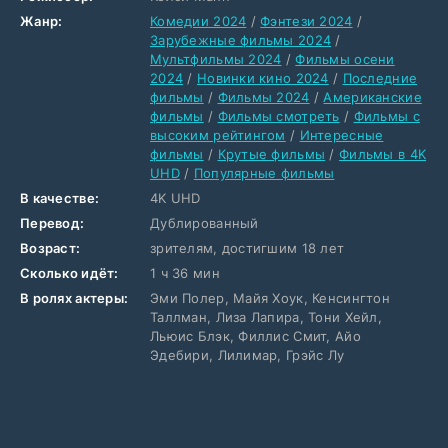
Жанр:
Комедии 2024
/
Фэнтези 2024
/
Зарубежные фильмы 2024
/
Мультфильмы 2024
/
Фильмы осени
2024
/
Новинки кино 2024
/
Последние
фильмы
/
Фильмы 2024
/
Американские
фильмы
/
Фильмы смотреть
/
Фильмы с
высоким рейтингом
/
Интересные
фильмы
/
Крутые фильмы
/
Фильмы в 4K
UHD
/
Популярные фильмы
В качестве:
4K UHD
Перевод:
Дублированный
Возраст:
зрителям, достигшим 18 лет
Сколько идёт:
1 ч 36 мин
В ролях актеры:
Эми Полер, Майя Хоук, Кенсингтон
Таллман, Лиза Лапира, Тони Хейл,
Льюис Блэк, Филлис Смит, Айо
Эдебири, Лилимар, Грэйс Лу