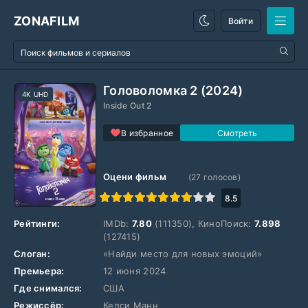
ZONAFILM
Войти
Головоломка 2 (2024)
4K UHD
Inside Out 2
В избранное
Оцени фильм
(
27
голосов)
1
2
3
4
5
6
7
8
9
10
8.5
Рейтинги:
IMDb:
7.80
(111350), КиноПоиск:
7.898
(127415)
Слоган:
«Найди место для новых эмоций»
Премьера:
12 июня 2024
Где снимался:
США
Режиссёр:
Келси Манн