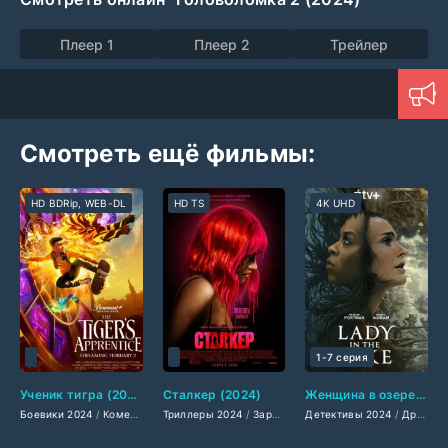
Плеер 1
Плеер 2
Трейлер
Смотреть ещё фильмы:
HD BDRip, WEB-DL
HD TS
4K UHD
1-7 серия
Ученик тигра (2024)
Сталкер (2024)
Женщина в озере (2024)
Боевики 2024
/
Комедии 2024
Триллеры 2024
/
Фильмы-приключения 2024
/
Зарубежные фильмы 2024
Детективы 2024
/
Фэнтези 2024
/
/
Драмы 2024
Фильмы 
/
Му