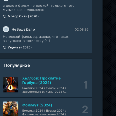
1-3 сезон
в целом фильм не плохой. только много
музыки как в мюзиклах
Мыс страха (2026)
10 серия
Мотор Сити (2026)
Dragon Money Studio
1 сезон
НеВашеДело
02.08.26
Библиотекари: Следующая глава (2026)
2 серия
LostFilm
Неплохой фильмец, жалко, что таких
1-2 сезон
выпускают в пятилетку 0-1
Ущелье (2025)
Вторая мировая война с Томом Хэнксом (2026)
20 серия
Дубляж HDrezka St.
1 сезон
Популярное
Анна медиум (2021-2026)
2 серия
Не требуется
1-5 сезон
Хеллбой: Проклятие
Горбуна (2024)
Преступление с низким IQ (2026)
24 серия
Боевики 2024 / Ужасы 2024 /
DubLik.TV
Зарубежные фильмы 2024 /
1 сезон
Фильмы осени 2024 / Новинки
кино 2024 / Последние
фильмы / Фильмы 2024 /
Страна боев (2026)
Фоллаут (2024)
1 серия
Американские фильмы /
Coldfilm
Фильмы смотреть /
1 сезон
Боевики 2024 / Драмы 2024 /
Британские фильмы / Фильмы
Фильмы-приключения 2024 /