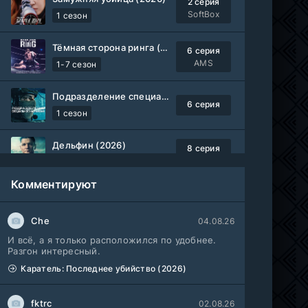
2 серия
SoftBox
1 сезон
Тёмная сторона ринга (2019-2026)
6 серия
AMS
1-7 сезон
Подразделение специального назначения (2026)
6 серия
1 сезон
Дельфин (2026)
8 серия
Не требуется
1-3 сезон
Комментируют
Жизнь, Ларри и стремление к несчастью: Почти история Америки (2026)
6 серия
TVShows
1 сезон
Che
04.08.26
И всё, а я только расположился по удобнее.
Шугар (2026)
7 серия
Разгон интересный.
Coldfilm
1-2 сезон
Каратель: Последнее убийство (2026)
Укрытие (2026)
5 серия
fktrc
02.08.26
HDrezka Studio