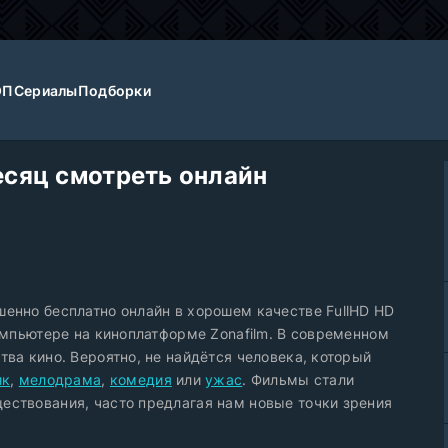
ОП
Сериалы
Подборки
есяц смотреть онлайн
енно бесплатно онлайн в хорошем качестве FullHD HD
компьютере на киноплатформе Zonafilm. В современном
ва кино. Вероятно, не найдётся человека, который
ик
,
мелодрама
,
комедия
или
ужас
. Фильмы стали
ествования, часто предлагая нам новые точки зрения