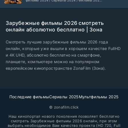
фильмы 2024 / Сериалы 2024 / Фильмы 2024
LE-Production
1 сезон
/ Фильмы смотреть / Американские сериалы
Зарубежные фильмы 2026 смотреть
онлайн абсолютно бесплатно | Зона
Смотреть лучшие зарубежные фильмы 2026 года
онлайн, которые уже вышли в хорошем качестве FullHD
и 4K UHD, абсолютно бесплатно на смартфоне,
планшете, компьютере можно на популярном
европейском кинопространстве ZonaFilm (Зона).
Последние фильмы
Сериалы 2025
Мультфильмы 2025
© zonafilm.click
Наш кинопортал нового поколения позволяет бесплатно
смотреть Зарубежные фильмы 2026 онлайн, при этом
выбрать необходимое Вам качество проекта (HD 720, Full