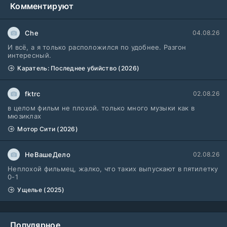
Комментируют
Жизнь, Ларри и стремление к несчастью: Почти история Америки (2026)
6 серия
TVShows
1 сезон
Che
04.08.26
И всё, а я только расположился по удобнее. Разгон
Шугар (2026)
7 серия
интересный.
Coldfilm
1-2 сезон
Каратель: Последнее убийство (2026)
Укрытие (2026)
5 серия
fktrc
02.08.26
HDrezka Studio
1-3 сезон
в целом фильм не плохой. только много музыки как в
мюзиклах
Мыс страха (2026)
10 серия
Мотор Сити (2026)
Dragon Money Studio
1 сезон
НеВашеДело
02.08.26
Библиотекари: Следующая глава (2026)
2 серия
LostFilm
Неплохой фильмец, жалко, что таких выпускают в пятилетку
1-2 сезон
0-1
Ущелье (2025)
Вторая мировая война с Томом Хэнксом (2026)
20 серия
Дубляж HDrezka St.
1 сезон
Популярное