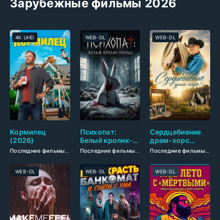
Зарубежные фильмы 2026
4K UHD
WEB-DL
WEB-DL
Кормилец
Психопат:
Сердцебиение
(2026)
Белый кролик-
драм-хорс
убийца (2026)
(2026)
Последние фильмы
/
Новинки кино 2026
/
Фильмы смотреть
Последние фильмы
/
Новинки кино 2026
/
Комедии 2
/
Фильм
Последние фильмы
/
Но
WEB-DL
WEB-DL
WEB-DL