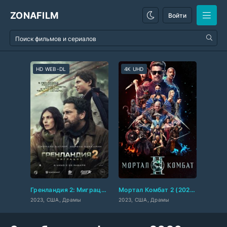
ZONAFILM
Войти
HD WEB-DL
4K UHD
HD W
Гренландия 2: Миграция (2026)
Мортал Комбат 2 (2026)
Военн
2023, США, Драмы
2023, США, Драмы
2023, 