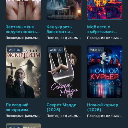
Заставь меня
Как украсть
Моё лето с
почувствовать
банкомат и
«мёртвыми»
(2026)
сойти с ума
(2026)
Последние фильмы
/
Новинки кино 2026
/
Фильмы смотреть
Последние фильмы
/
Новинки кино 2026
/
Фильмы-пр
/
Фильм
Последние фильмы
/
Но
(2026)
WEB-DL
WEB-DL
WEB-DL
Последний
Секрет Мэдди
Ночной курьер
экзорцизм
(2026)
(2026)
(2026)
Последние фильмы
/
Новинки кино 2026
/
Фильмы смотреть
Последние фильмы
/
Новинки кино 2026
/
Фильмы уж
/
Фильм
Последние фильмы
/
Но
WEB-DL