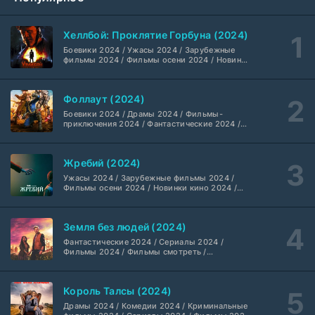
Анна медиум (2021-2026)
2 серия
Не требуется
1-5 сезон
Хеллбой: Проклятие Горбуна (2024)
Боевики 2024 / Ужасы 2024 / Зарубежные
Преступление с низким IQ (2026)
24 серия
фильмы 2024 / Фильмы осени 2024 / Новинки
DubLik.TV
1 сезон
кино 2024 / Последние фильмы / Фильмы
2024 / Американские фильмы / Фильмы
смотреть / Британские фильмы / Фильмы с
Фоллаут (2024)
высоким рейтингом / Интересные фильмы /
Страна боев (2026)
1 серия
Крутые фильмы / Популярные фильмы
Боевики 2024 / Драмы 2024 / Фильмы-
Coldfilm
1 сезон
приключения 2024 / Фантастические 2024 /
Сериалы 2024 / Фильмы 2024 / Фильмы
смотреть / Сериалы в 4K UHD / Американские
Рыцарь Семи Королевств (2026)
сериалы
6 серия
Жребий (2024)
Syncmer
1 сезон
Ужасы 2024 / Зарубежные фильмы 2024 /
Фильмы осени 2024 / Новинки кино 2024 /
Последние фильмы / Фильмы 2024 /
Чудо-человек (2026)
8 серия
Американские фильмы / Фильмы смотреть /
Фильмы с высоким рейтингом / Интересные
HDrezka Studio
1 сезон
Земля без людей (2024)
фильмы / Крутые фильмы / Популярные
фильмы
Фантастические 2024 / Сериалы 2024 /
Красота (2026)
Фильмы 2024 / Фильмы смотреть /
11 серия
Американские сериалы
ТО Дубляжная
1 сезон
Король Талсы (2024)
Убегай! (2026)
8 серия
Драмы 2024 / Комедии 2024 / Криминальные