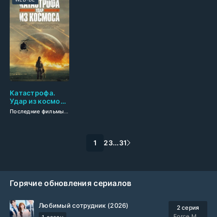
Катастрофа.
Удар из космоса
(2026)
Последние фильмы
/
Новинки кино 2026
/
Фильмы смотреть
/
Триллеры 
1
2
3
...
31
Горячие обновления сериалов
Любимый сотрудник (2026)
2 серия
Force Media