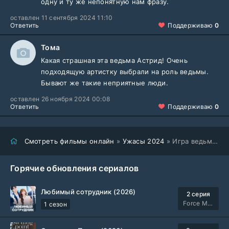
одну и ту же непонятную нам фразу.
оставлен 11 сентября 2024 11:10
Ответить
Поддерживаю
0
Тома
Какая страшная эта ведьма Астрид! Очень
подходящую артистку выбрали на роль ведьмы.
Бывают же такие неприятные люди.
оставлен 26 ноября 2024 00:08
Ответить
Поддерживаю
0
Смотреть фильмы онлайн
»
Ужасы 2024
» Игра ведьм (2024)
Горячие обновления сериалов
Любимый сотрудник (2026)
2 серия
Force Media
1 сезон