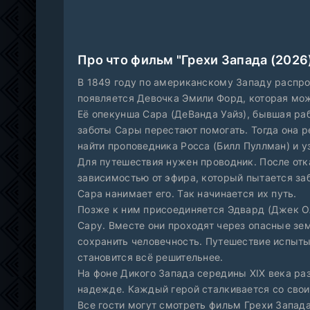
Про что фильм "Грехи Запада (2026
В 1849 году по американскому Западу распро
появляется Девочка Эмили Форд, которая мо
Её опекунша Сара (ДеВанда Уайз), бывшая ра
заботы Сары перестают помогать. Тогда она р
найти проповедника Росса (Билл Пуллман) и у
Для путешествия нужен проводник. После отк
зависимостью от эфира, который пытается за
Сара нанимает его. Так начинается их путь.
Позже к ним присоединяется Эдвард (Джек О
Сару. Вместе они проходят через опасные зе
сохранить человечность. Путешествие испыты
становится всё решительнее.
На фоне Дикого Запада середины XIX века раз
надежде. Каждый герой сталкивается со сво
Все гости могут смотреть фильм Грехи Запад