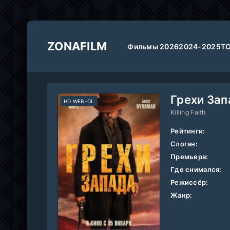
ZONAFILM
Фильмы 2026
2024-2025
Т
Грехи Зап
HD WEB-DL
Killing Faith
Рейтинги:
Слоган:
Премьера:
Где снимался:
Режиссёр:
Жанр: