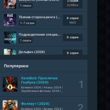
2 серия
SoftBox
1 сезон
Тёмная сторона ринга (2019-2026)
6 серия
AMS
1-7 сезон
Подразделение специального назначения (2026)
6 серия
1 сезон
Дельфин (2026)
8 серия
Не требуется
1-3 сезон
Популярное
Жизнь, Ларри и стремление к несчастью: Почти история Америки (2026)
6 серия
TVShows
1 сезон
Хеллбой: Проклятие
Горбуна (2024)
Шугар (2026)
Боевики 2024 / Ужасы 2024 /
7 серия
Зарубежные фильмы 2024 /
Coldfilm
1-2 сезон
Фильмы осени 2024 / Новинки
кино 2024 / Последние
фильмы / Фильмы 2024 /
Фоллаут (2024)
Укрытие (2026)
Американские фильмы /
5 серия
Фильмы смотреть /
Боевики 2024 / Драмы 2024 /
HDrezka Studio