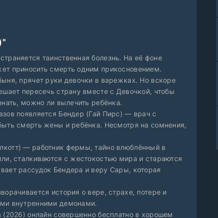
)"
страняется таинственная болезнь. На её фоне
жет приносить смерть одним прикосновением.
быня, прячет руки девочки в варежках. Но вскоре
ешает пересечь страну вместе с Девочкой, чтобы
знать, можно ли вылечить ребёнка.
азов появляется Бендер (Гай Пирс) — врач с
быть смерть жены и ребёнка. Несмотря на сомнения,
лкотт) — работник фермы, тайно влюблённый в
мли, сталкиваются с жестокостью мира и стараются
вает рассудок Бендера и веру Сары, которая
ворачивается история о вере, страхе, потере и
ими внутренними демонами.
а (2026) онлайн совершенно бесплатно в хорошем