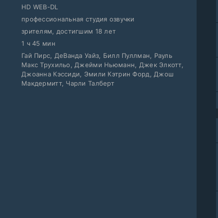
HD WEB-DL
профессиональная студия озвучки
зрителям, достигшим 18 лет
1 ч 45 мин
Гай Пирс, ДеВанда Уайз, Билл Пуллман, Рауль
Макс Трухильо, Джейми Ньюманн, Джек Элкотт,
Джоанна Кэссиди, Эмили Кэтрин Форд, Джош
Макдермитт, Чарли Талберт