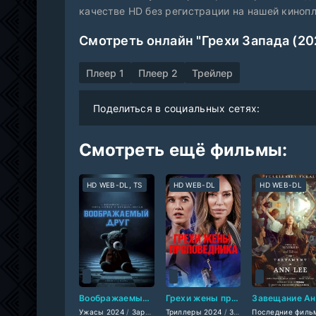
качестве HD без регистрации на нашей киноп
Смотреть онлайн "Грехи Запада (20
Плеер 1
Плеер 2
Трейлер
Поделиться в социальных сетях:
Смотреть ещё фильмы:
HD WEB-DL, TS
HD WEB-DL
HD WEB-DL
Воображаемый друг (2024)
Грехи жены проповедника (2024)
Ужасы 2024
/
Зарубежные фильмы 2024
Триллеры 2024
/
Зарубежные фильмы 2024
/
Фильмы весны 2024