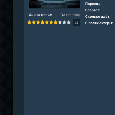
Перевод:
Возраст:
Оцени фильм
(
13
голосов)
Сколько идёт:
1
2
3
4
5
6
7
8
9
10
7.1
В ролях актеры: