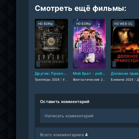
Смотреть ещё фильмы:
HD BDRip
HD BDRip
HD WEB-DL
Другие: Проклятие кукушки (2024)
Мой брат - робот (2024)
Триллеры 2024
/
Ужасы 2024
/
Фэнтези 2024
Фантастические 2024
/
/
Боевики 2024
Зарубежные фи
Зарубежные фи
/
Драмы
Оставить комментарий
Написать комментарий
Всего комментариев
4