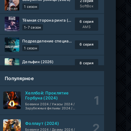
2 серия
SoftBox
1 сезон
Тёмная сторона ринга (2019-2026)
6 серия
AMS
1-7 сезон
Подразделение специального назначения (2026)
6 серия
1 сезон
Дельфин (2026)
8 серия
Не требуется
1-3 сезон
Популярное
Жизнь, Ларри и стремление к несчастью: Почти история Америки (2026)
6 серия
TVShows
1 сезон
Хеллбой: Проклятие
Горбуна (2024)
Шугар (2026)
Боевики 2024 / Ужасы 2024 /
7 серия
Зарубежные фильмы 2024 /
Coldfilm
1-2 сезон
Фильмы осени 2024 / Новинки
кино 2024 / Последние
фильмы / Фильмы 2024 /
Фоллаут (2024)
Укрытие (2026)
Американские фильмы /
5 серия
Фильмы смотреть /
Боевики 2024 / Драмы 2024 /
HDrezka Studio