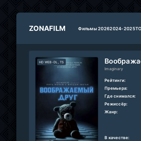
ZONAFILM
Фильмы 2026
2024-2025
Т
Вообража
HD WEB-DL, TS
Imaginary
Рейтинги:
Премьера:
Где снимался:
Режиссёр:
Жанр:
В качестве: