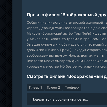
Про что фильм "Воображаемый друг
События начинаются на знакомой жанровой т
играет Деванда Уайз) возвращается в дом св
Максом (британский актёр Том Пейн) и двумя
у Макса есть какая–то травма в прошлом - её
бывшая супруга – и оба надеются, что новый
дочь Элис (Пайпер Браун) находит старого п
воображаемым другом Чонси, дом их мечты 
Все гости могут смотреть фильм Воображаемы
хорошем качестве HD без регистрации на онла
Смотреть онлайн "Воображаемый др
Плеер 1
Плеер 2
Трейлер
Поделиться в социальных сетях: