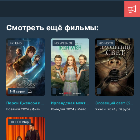
Смотреть ещё фильмы:
4K UHD
HD WEB-DL
HD HDTV
1-8 серия
Перси Джексон и Олимпийцы (2024)
Ирландская мечта (2024)
Зловещий свет (2024)
Боевики 2024
/
Фильмы-приключения 2024
Комедии 2024
/
Мелодрамы 2024
/
Фэнтези 2024
Ужасы 2024
/
/
Сериалы 2024
Фэнтези 2024
/
Зарубежные фильмы 2024
/
/
Фи
За
HD HDTVRip