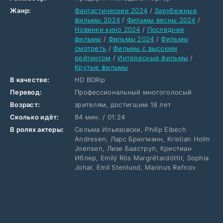
Жанр:
Фантастические 2024
/
Зарубежные
фильмы 2024
/
Фильмы весны 2024
/
Новинки кино 2024
/
Последние
фильмы
/
Фильмы 2024
/
Фильмы
смотреть
/
Фильмы с высоким
рейтингом
/
Интересные фильмы
/
Крутые фильмы
В качестве:
HD BDRip
Перевод:
Профессиональный многоголосый
Возраст:
зрителям, достигшим 18 лет
Сколько идёт:
84 мин. / 01:24
В ролях актеры:
Сельма Ильязовски, Philip Elbech
Andresen, Ларс Брюгманн, Kristian Holm
Joensen, Лизе Бааструп, Кристиан
Иблер, Emilý Rós Margrétardóttir, Sophia
Johar, Emil Stenlund, Marinus Refnov