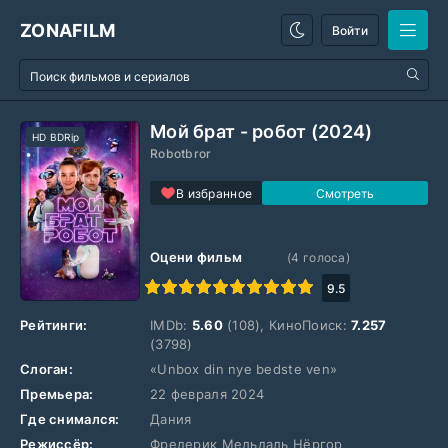
ZONAFILM
Войти
Мой брат - робот (2024)
HD BDRip
Robotbror
В избранное
Оцени фильм
(
4
голоса)
1
2
3
4
5
6
7
8
9
10
9.5
Рейтинги:
IMDb:
5.60
(108), КиноПоиск:
7.257
(3798)
Слоган:
«Unbox din nye bedste ven»
Премьера:
22 февраля 2024
Где снимался:
Дания
Режиссёр:
Фредерик Мельдаль Нёргор