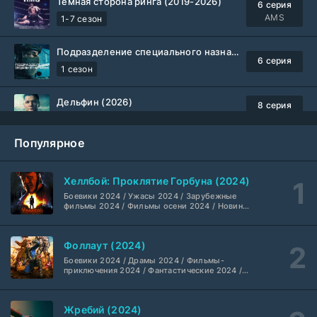
Тёмная сторона ринга (2019-2026)
6 серия
AMS
1-7 сезон
Подразделение специального назначения (2026)
6 серия
1 сезон
Дельфин (2026)
8 серия
Не требуется
1-3 сезон
Популярное
Жизнь, Ларри и стремление к несчастью: Почти история Америки (2026)
6 серия
TVShows
1 сезон
Хеллбой: Проклятие Горбуна (2024)
Боевики 2024 / Ужасы 2024 / Зарубежные
Шугар (2026)
7 серия
фильмы 2024 / Фильмы осени 2024 / Новинки
кино 2024 / Последние фильмы / Фильмы
Coldfilm
1-2 сезон
2024 / Американские фильмы / Фильмы
смотреть / Британские фильмы / Фильмы с
Фоллаут (2024)
высоким рейтингом / Интересные фильмы /
Укрытие (2026)
Крутые фильмы / Популярные фильмы
5 серия
Боевики 2024 / Драмы 2024 / Фильмы-
HDrezka Studio
1-3 сезон
приключения 2024 / Фантастические 2024 /
Сериалы 2024 / Фильмы 2024 / Фильмы
смотреть / Сериалы в 4K UHD / Американские
сериалы
Мыс страха (2026)
10 серия
Жребий (2024)