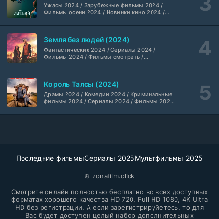
Dragon Money Studio
1 сезон
Ужасы 2024 / Зарубежные фильмы 2024 /
Фильмы осени 2024 / Новинки кино 2024 /
Последние фильмы / Фильмы 2024 /
Библиотекари: Следующая глава (2026)
Американские фильмы / Фильмы смотреть /
2 серия
Фильмы с высоким рейтингом / Интересные
LostFilm
1-2 сезон
Земля без людей (2024)
фильмы / Крутые фильмы / Популярные
фильмы
Фантастические 2024 / Сериалы 2024 /
Фильмы 2024 / Фильмы смотреть /
Вторая мировая война с Томом Хэнксом (2026)
20 серия
Американские сериалы
Дубляж HDrezka St.
1 сезон
Король Талсы (2024)
Анна медиум (2021-2026)
Драмы 2024 / Комедии 2024 / Криминальные
2 серия
фильмы 2024 / Сериалы 2024 / Фильмы 2024
Не требуется
1-5 сезон
/ Фильмы смотреть / Американские сериалы
Преступление с низким IQ (2026)
24 серия
DubLik.TV
1 сезон
Последние фильмы
Сериалы 2025
Мультфильмы 2025
Страна боев (2026)
1 серия
Coldfilm
© zonafilm.click
1 сезон
Смотрите онлайн полностью бесплатно во всех доступных
Рыцарь Семи Королевств (2026)
форматах хорошего качества HD 720, Full HD 1080, 4K Ultra
6 серия
HD без регистрации. А если зарегистрируйетесь, то для
Syncmer
1 сезон
Вас будет доступен целый набор дополнительных