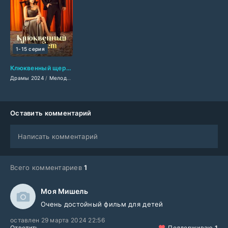
1-15 серия
Клюквенный щербет (2024)
Драмы 2024
/
Мелодрамы 2024
/
Сериалы 2024
/
Турецкие сериалы
/
Фильмы 2
Оставить комментарий
Написать комментарий
Всего комментариев
1
Моя Мишель
Очень достойный фильм для детей
оставлен 29 марта 2024 22:56
Ответить
Поддерживаю
1