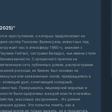
2025)"
тся преступления, о которых предпочитают не
ория сестёр Гонсалес Валенсуэла, известных под
огружает нас в атмосферу 1960-х, знакомя с
аулина Гаётан), сестрами Баладро, чьи имена стали
безнаказанности. С крошечного притона на
зветвленную сеть публичных домов, распространив
оказной роскоши, их бизнес был основан на
бманутые или захваченные силой, превращались в
— зловещий дуэт, сочетающий холодный,
ржимостью. Прикрываясь лицемерной моралью и
льности были одержимы жаждой власти и наживы.
убийства, массовые захоронения… Их деяния
нальная драма. Это попытка понять, как в
овища могли не только выжить, но и процветать.