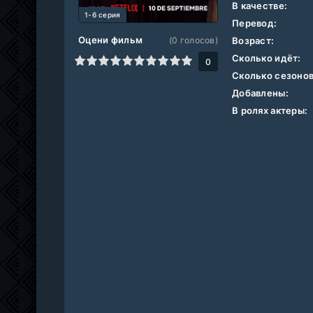
В качестве:
1-6 серия
Перевод:
Оцени фильм
(
0
голосов)
Возраст:
Сколько идёт:
1
2
3
4
5
6
7
8
9
10
0
Сколько сезонов
Добавлены:
В ролях актеры: