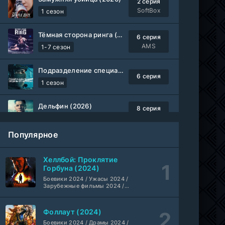
2 серия
SoftBox
1 сезон
Тёмная сторона ринга (2019-2026)
6 серия
AMS
1-7 сезон
Подразделение специального назначения (2026)
6 серия
1 сезон
Дельфин (2026)
8 серия
Не требуется
1-3 сезон
Популярное
Жизнь, Ларри и стремление к несчастью: Почти история Америки (2026)
6 серия
TVShows
1 сезон
Хеллбой: Проклятие
Горбуна (2024)
Шугар (2026)
Боевики 2024 / Ужасы 2024 /
7 серия
Зарубежные фильмы 2024 /
Coldfilm
1-2 сезон
Фильмы осени 2024 / Новинки
кино 2024 / Последние
фильмы / Фильмы 2024 /
Фоллаут (2024)
Укрытие (2026)
Американские фильмы /
5 серия
Фильмы смотреть /
Боевики 2024 / Драмы 2024 /
HDrezka Studio