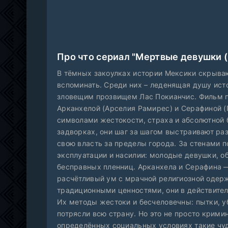
Про что сериал "Мертвые девушки (
В тёмных закоулках истории Мексики скрываю
вспоминать. Среди них – леденящая душу ист
зловещим прозвищем Лас Покианчис. Фильм п
Арканхелой (Арселия Рамирес) и Серафиной (П
символами жестокости, страха и абсолютной 
задворках, они шаг за шагом выстраивают ра
свою власть за пределы города. За стенами п
эксплуатации и насилии: молодые девушки, о
бесправных пленниц. Арканхела и Серафина 
расчётливый ум с мрачной религиозной оде
традиционными ценностями, они в действите
Их методы жестоки и бесчеловечны: пытки, 
потрясли всю страну. Но это не просто крими
определённых социальных условиях такие чуд