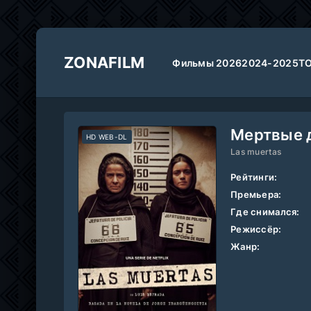
ZONAFILM
Фильмы 2026
2024-2025
Т
Мертвые 
HD WEB-DL
Las muertas
Рейтинги:
Премьера:
Где снимался:
Режиссёр:
Жанр: