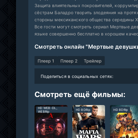
Защита влиятельных покровителей, коррумпи
сёстрам Баладро творить злодеяния на протя
стороны мексиканского общества середины X
Все гости могут смотреть сериал Мертвые дев
языке совершенно бесплатно в хорошем качес
Смотреть онлайн "Мертвые девушки
Плеер 1
Плеер 2
Трейлер
Поделиться в социальных сетях:
Смотреть ещё фильмы:
HD WEB-DL,
HD BDRip
HD BDRip
WEBRip