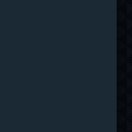
Рыцарь Семи Королевств (2026)
6 серия
Syncmer
1 сезон
Чудо-человек (2026)
8 серия
HDrezka Studio
1 сезон
Красота (2026)
11 серия
ТО Дубляжная
1 сезон
Убегай! (2026)
8 серия
LE-Production
1 сезон