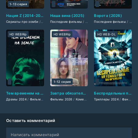
1-13 серия
Нация Z (2014-2018)
Наша вина (2025)
Ворота (2026)
Сериалы про зомби
/
Фильмы смотреть
Последние фильмы
/
Американские сериалы
/
Фильмы смотреть
Последние фильмы
/
Фильмы осе
/
Филь
HD WEBRip
HD WEBRip
HD WEB-DL
1-12 серия
Тем временем на Земле (2024)
Завтра обязательно (2026)
Беспредельные путешествия во времени (2024)
Драмы 2024
/
Фильмы-приключения 2024
Фильмы 2026
/
/
Комедии 2026
Фантастические 2024
Триллеры 2024
/
Мелодрамы 2026
/
Зарубежные
/
Фантастические 2024
/
Се
Оставить комментарий
Написать комментарий