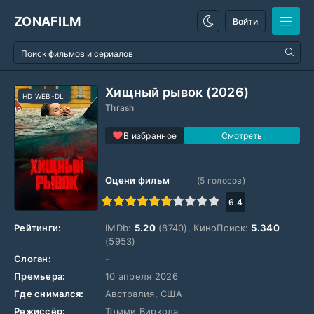
ZONAFILM
Войти
Хищный рывок (2026)
HD WEB-DL
Thrash
В избранное
Оцени фильм
(
5
голосов)
1
2
3
4
5
6
7
8
9
10
6.4
Рейтинги:
IMDb:
5.20
(8740), КиноПоиск:
5.340
(5953)
Слоган:
-
Премьера:
10 апреля 2026
Где снимался:
Австралия, США
Режиссёр:
Томми Виркола