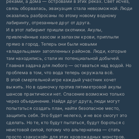
реками, а дома — островами в этих реках. Свет исчез,
связь оборвалась, эвакуация стала невозможной. Люди
оказались разбросаны по этому новому водному
лабиринту, отрезанные друг от друга.
И в этот лабиринт пришли охотники. Акулы,
привлечённые хаосом и запахом крови, приплыли
прямо в город. Теперь они были новыми
«владельцами» затопленных районов. Люди, которые
там находились, стали их потенциальной добычей.
Главная задача для любого — оставаться над водой. Но
проблема в том, что вода теперь окружала всё.
В этой смертельной игре каждый участник хочет
выжить. Но в одиночку против пятиметровой акулы
шансов практически нет. Спасение возможно только
через объединение. Найдя друг друга, люди могут
попытаться создать план, найти безопасное место,
защитить себя. Это будет нелегко, и не все смогут это
сделать. Но те, кто будут пытаться, будут бороться с
неистовой силой, потому что альтернатива — стать
просто «закуской» для этих кровожадных монстров.