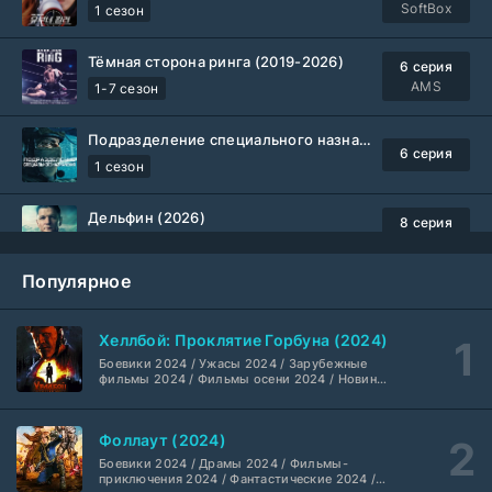
SoftBox
1 сезон
Тёмная сторона ринга (2019-2026)
6 серия
AMS
1-7 сезон
Подразделение специального назначения (2026)
6 серия
1 сезон
Дельфин (2026)
8 серия
Не требуется
1-3 сезон
Популярное
Жизнь, Ларри и стремление к несчастью: Почти история Америки (2026)
6 серия
TVShows
1 сезон
Хеллбой: Проклятие Горбуна (2024)
Боевики 2024 / Ужасы 2024 / Зарубежные
Шугар (2026)
7 серия
фильмы 2024 / Фильмы осени 2024 / Новинки
кино 2024 / Последние фильмы / Фильмы
Coldfilm
1-2 сезон
2024 / Американские фильмы / Фильмы
смотреть / Британские фильмы / Фильмы с
Фоллаут (2024)
высоким рейтингом / Интересные фильмы /
Укрытие (2026)
Крутые фильмы / Популярные фильмы
5 серия
Боевики 2024 / Драмы 2024 / Фильмы-
HDrezka Studio
1-3 сезон
приключения 2024 / Фантастические 2024 /