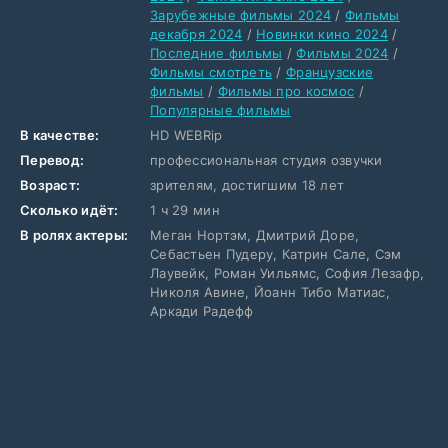
Зарубежные фильмы 2024
/
Фильмы
декабря 2024
/
Новинки кино 2024
/
Последние фильмы
/
Фильмы 2024
/
Фильмы смотреть
/
Французские
фильмы
/
Фильмы про космос
/
Популярные фильмы
В качестве:
HD WEBRip
Перевод:
профессиональная студия озвучки
Возраст:
зрителям, достигшим 18 лет
Сколько идёт:
1 ч 29 мин
В ролях актеры:
Меган Нортэм, Дмитрий Доре,
Себастьен Пудеру, Катрин Сале, Сэм
Лаувейк, Роман Уильямс, София Лезафр,
Николя Авине, Йоанн Тибо Матиас,
Аркади Радефф