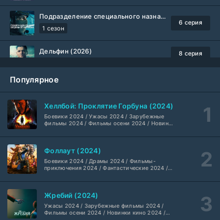
Подразделение специального назначения (2026)
6 серия
1 сезон
Дельфин (2026)
8 серия
Не требуется
1-3 сезон
Популярное
Жизнь, Ларри и стремление к несчастью: Почти история Америки (2026)
6 серия
TVShows
1 сезон
Хеллбой: Проклятие Горбуна (2024)
Боевики 2024 / Ужасы 2024 / Зарубежные
Шугар (2026)
7 серия
фильмы 2024 / Фильмы осени 2024 / Новинки
кино 2024 / Последние фильмы / Фильмы
Coldfilm
1-2 сезон
2024 / Американские фильмы / Фильмы
смотреть / Британские фильмы / Фильмы с
Фоллаут (2024)
высоким рейтингом / Интересные фильмы /
Укрытие (2026)
Крутые фильмы / Популярные фильмы
5 серия
Боевики 2024 / Драмы 2024 / Фильмы-
HDrezka Studio
1-3 сезон
приключения 2024 / Фантастические 2024 /
Сериалы 2024 / Фильмы 2024 / Фильмы
смотреть / Сериалы в 4K UHD / Американские
сериалы
Мыс страха (2026)
10 серия
Жребий (2024)
Dragon Money Studio
1 сезон
Ужасы 2024 / Зарубежные фильмы 2024 /
Фильмы осени 2024 / Новинки кино 2024 /
Последние фильмы / Фильмы 2024 /