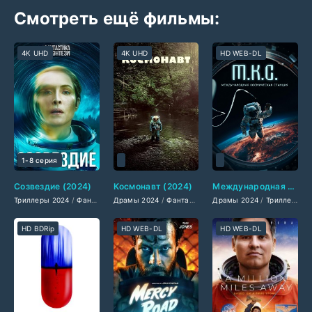
Смотреть ещё фильмы:
4K UHD
4K UHD
HD WEB-DL
1-8 серия
Созвездие (2024)
Космонавт (2024)
Международная космическая станция (2024)
Триллеры 2024
/
Фантастические 2024
Драмы 2024
/
/
Сериалы 2024
Фантастические 2024
Драмы 2024
/
Фильмы 2024
/
Зарубежные ф
/
Триллеры 2024
/
Фильмы
HD BDRip
HD WEB-DL
HD WEB-DL