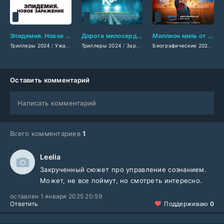
Эпидемия. Новое заражение (2024)
Дорога милосердия (2024)
Миллион миль от Земли (2024)
Триллеры 2024
/
Ужасы 2024
Триллеры 2024
/
Зарубежные фильмы 2024
/
Зарубежные фильмы 2024
/
Фильмы декабря 20
/
Фильмы
Биографические 2024
/
Др
Оставить комментарий
Написать комментарий
Всего комментариев
1
Leelia
Закрученный сюжет про управление сознанием.
Может, не все поймут, но смотреть интересно.
оставлен 1 января 2025 20:59
Ответить
Поддерживаю
0