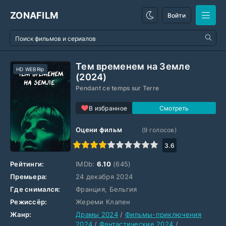
ZONAFILM
Войти
Тем временем на Земле
HD WEBRip
(2024)
Pendant ce temps sur Terre
В избранное
Оцени фильм
(
9
голосов)
1
2
3
4
5
6
7
8
9
10
3.6
Рейтинги:
IMDb:
6.10
(645)
Премьера:
24 декабря 2024
Где снимался:
Франция, Бельгия
Режиссёр:
Жереми Клапен
Жанр:
Драмы 2024
/
Фильмы-приключения
2024
/
Фантастические 2024
/