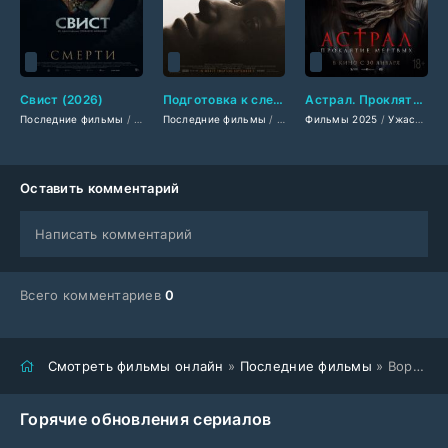
Свист (2026)
Подготовка к следующей жизни (2025)
Астрал. Проклятие мёртвых (2025)
Последние фильмы
/
Фильмы 2026
Последние фильмы
/
Фильмы ужасов 2026
/
Американские фильмы
Фильмы 2025
/
Фильмы смотреть
/
Ужасы 2025
/
Фильм
Оставить комментарий
Написать комментарий
Всего комментариев
0
Смотреть фильмы онлайн
»
Последние фильмы
» Ворота (2026)
Горячие обновления сериалов