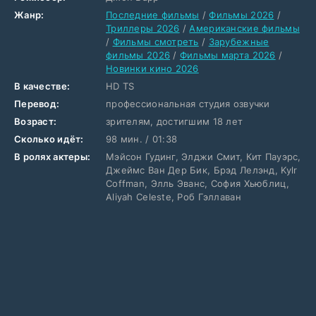
Жанр:
Последние фильмы
/
Фильмы 2026
/
Триллеры 2026
/
Американские фильмы
/
Фильмы смотреть
/
Зарубежные
фильмы 2026
/
Фильмы марта 2026
/
Новинки кино 2026
В качестве:
HD TS
Перевод:
профессиональная студия озвучки
Возраст:
зрителям, достигшим 18 лет
Сколько идёт:
98 мин. / 01:38
В ролях актеры:
Мэйсон Гудинг, Элджи Смит, Кит Пауэрс,
Джеймс Ван Дер Бик, Брэд Лелэнд, Kylr
Coffman, Элль Эванс, София Хьюблиц,
Aliyah Celeste, Роб Гэллаван