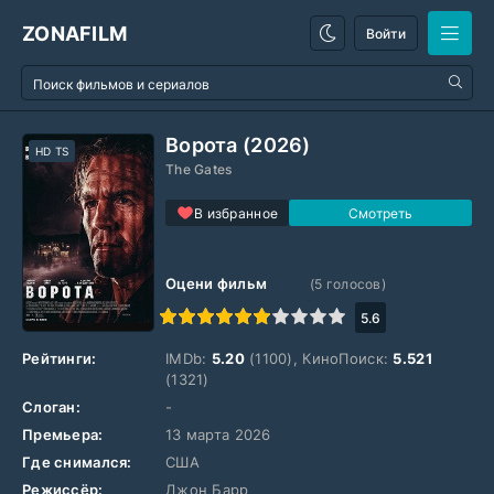
ZONAFILM
Войти
Ворота (2026)
HD TS
The Gates
В избранное
Оцени фильм
(
5
голосов)
1
2
3
4
5
6
7
8
9
10
5.6
Рейтинги:
IMDb:
5.20
(1100), КиноПоиск:
5.521
(1321)
Слоган:
-
Премьера:
13 марта 2026
Где снимался:
США
Режиссёр:
Джон Барр