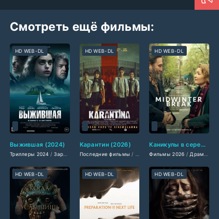
Смотреть ещё фильмы:
HD WEB-DL
HD WEB-DL
HD WEB-DL
Выжившая (2024)
Карантин (2026)
Каникулы в середине зимы (2026)
Триллеры 2024
/
Зарубежные фильмы 2024
Последние фильмы
/
Фильмы весны 2024
/
Фильмы 2026
Фильмы 2026
/
Криминальные 
/
/
Новинки кин
Драмы 2026
HD WEB-DL
HD WEB-DL
HD WEB-DL