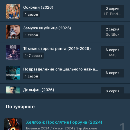
Осколки (2026)
2 серия
LE-Production
1 сезон
Замужняя убийца (2026)
2 серия
SoftBox
1 сезон
Тёмная сторона ринга (2019-2026)
6 серия
AMS
1-7 сезон
Подразделение специального назначения (2026)
6 серия
1 сезон
Дельфин (2026)
8 серия
Не требуется
1-3 сезон
Популярное
Жизнь, Ларри и стремление к несчастью: Почти история Америки (2026)
6 серия
TVShows
1 сезон
Хеллбой: Проклятие Горбуна (2024)
Боевики 2024 / Ужасы 2024 / Зарубежные