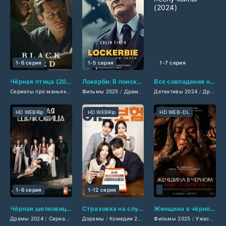
1-6 серия
1-5 серия
1-7 серия
Чёрная птица (2022)
Локерби: В поисках правды (2025)
Все совпадения неслучайны (2024)
Сериалы про маньяков
/
Фильмы смотреть
Фильмы 2025
/
Драмы 2025
/
Американские сериалы
Детективы 2024
/
Сериалы 2025
/
/
Драмы 2024
Фильмы
HD WEBRip
HD WEBRip
HD WEB-DL
1-6 серия
1-12 серия
Чёрная шелковица (2024)
Страховка на случай развода (2025)
Женщина в чёрном. Невеста дьявола (2025)
Драмы 2024
/
Сериалы 2024
Дорамы
/
Турецкие сериалы
/
Комедии 2025
/
Фильмы 2024
/
Мелодрамы 2025
Фильмы 2025
/
Фильмы смот
/
Ужасы 2025
/
Сериал