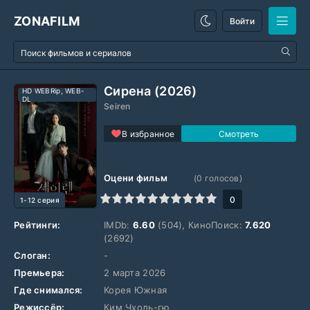
ZONAFILM
Войти
Сирена (2026)
HD WEBRip, WEB-
DL
Seiren
В избранное
Оцени фильм
(
0
голосов)
1
2
3
4
5
6
7
8
9
10
0
1-12 серия
Рейтинги:
IMDb:
6.60
(504), КиноПоиск:
7.620
(2692)
Слоган:
-
Премьера:
2 марта 2026
Где снимался:
Корея Южная
Режиссёр:
Ким Чхоль-гю