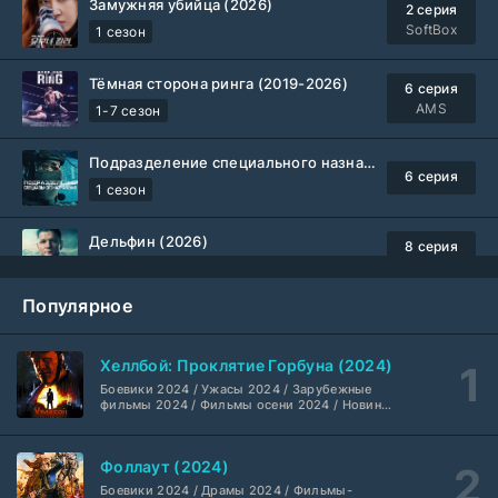
Замужняя убийца (2026)
2 серия
SoftBox
1 сезон
Тёмная сторона ринга (2019-2026)
6 серия
AMS
1-7 сезон
Подразделение специального назначения (2026)
6 серия
1 сезон
Дельфин (2026)
8 серия
Не требуется
1-3 сезон
Популярное
Жизнь, Ларри и стремление к несчастью: Почти история Америки (2026)
6 серия
TVShows
1 сезон
Хеллбой: Проклятие Горбуна (2024)
Боевики 2024 / Ужасы 2024 / Зарубежные
Шугар (2026)
7 серия
фильмы 2024 / Фильмы осени 2024 / Новинки
кино 2024 / Последние фильмы / Фильмы
Coldfilm
1-2 сезон
2024 / Американские фильмы / Фильмы
смотреть / Британские фильмы / Фильмы с
Фоллаут (2024)
высоким рейтингом / Интересные фильмы /
Укрытие (2026)
Крутые фильмы / Популярные фильмы
5 серия
Боевики 2024 / Драмы 2024 / Фильмы-