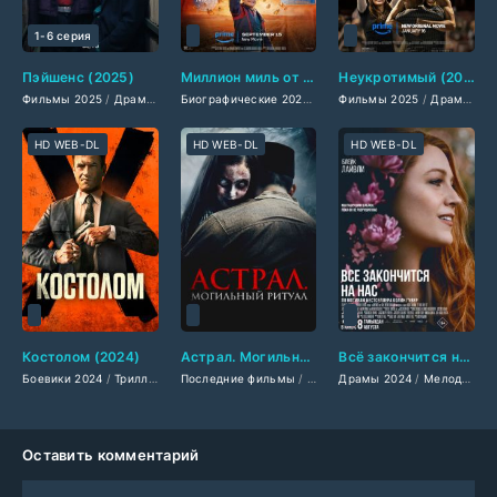
1-6 серия
Пэйшенс (2025)
Миллион миль от Земли (2024)
Неукротимый (2025)
Фильмы 2025
/
Драмы 2025
/
Фильмы-криминал 2025
Биографические 2024
/
Драмы 2024
Фильмы 2025
/
Сериалы 2025
/
Зарубежные ф
/
Драмы 2025
/
Фильмы
HD WEB-DL
HD WEB-DL
HD WEB-DL
Костолом (2024)
Астрал. Могильный ритуал (2025)
Всё закончится на нас (2024)
Боевики 2024
/
Триллеры 2024
Последние фильмы
/
Зарубежные фильмы 2024
/
Фильмы 2025
Драмы 2024
/
Фильмы весны 20
/
Ужасы 2025
/
Мелодрамы 2024
/
За
Оставить комментарий