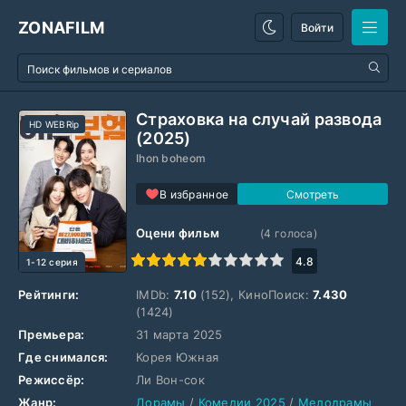
ZONAFILM
Войти
Страховка на случай развода
HD WEBRip
(2025)
Ihon boheom
В избранное
Оцени фильм
(
4
голоса)
1
2
3
4
5
6
7
8
9
10
4.8
1-12 серия
Рейтинги:
IMDb:
7.10
(152), КиноПоиск:
7.430
(1424)
Премьера:
31 марта 2025
Где снимался:
Корея Южная
Режиссёр:
Ли Вон-сок
Жанр:
Дорамы
/
Комедии 2025
/
Мелодрамы