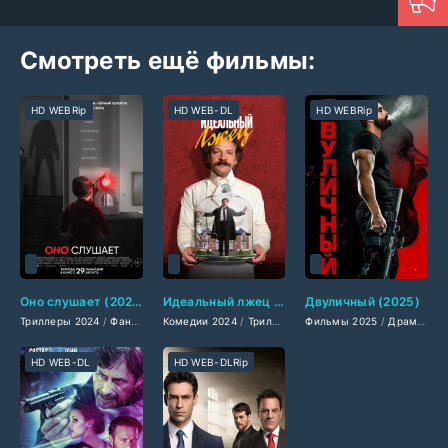
Смотреть ещё фильмы:
HD WEBRip
HD WEB-DL
HD WEBRip
Оно слушает (2024)
Идеальный лжец (2024)
Двуличный (2025)
Триллеры 2024
/
Фантастические 2024
Комедии 2024
/
Зарубежные фильмы 2024
/
Триллеры 2024
Фильмы 2025
/
Зарубежные фильмы
/
/
Драмы 2025
Фильмы ос
HD WEB-DL
HD WEB-DLRip