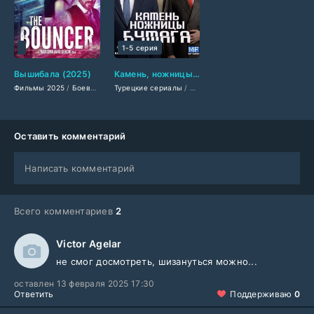
1-5 серия
Вышибала (2025)
Камень, ножницы, бумага (2025)
Фильмы 2025
/
Боевики 2025
Турецкие сериалы
/
Зарубежные фильмы 2025
/
Сериалы 2025
/
Последние фильмы
/
Драмы 2025
/
Фи
Оставить комментарий
Написать комментарий
Всего комментариев
2
Victor Agelar
не смог досмотреть, шизануться можно...
оставлен 13 февраля 2025 17:30
Ответить
Поддерживаю
0