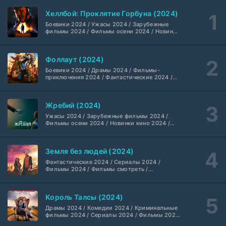
LostFilm
1-2 сезон
Хеллбой: Проклятие Горбуна (2024)
Боевики 2024 / Ужасы 2024 / Зарубежные
Вторая мировая война с Томом Хэнксом (2026)
20 серия
фильмы 2024 / Фильмы осени 2024 / Новинки
кино 2024 / Последние фильмы / Фильмы
Дубляж HDrezka St.
1 сезон
2024 / Американские фильмы / Фильмы
смотреть / Британские фильмы / Фильмы с
Фоллаут (2024)
высоким рейтингом / Интересные фильмы /
Анна медиум (2021-2026)
Крутые фильмы / Популярные фильмы
2 серия
Боевики 2024 / Драмы 2024 / Фильмы-
Не требуется
1-5 сезон
приключения 2024 / Фантастические 2024 /
Сериалы 2024 / Фильмы 2024 / Фильмы
смотреть / Сериалы в 4K UHD / Американские
сериалы
Преступление с низким IQ (2026)
24 серия
Жребий (2024)
DubLik.TV
1 сезон
Ужасы 2024 / Зарубежные фильмы 2024 /
Фильмы осени 2024 / Новинки кино 2024 /
Последние фильмы / Фильмы 2024 /
Страна боев (2026)
Американские фильмы / Фильмы смотреть /
1 серия
Фильмы с высоким рейтингом / Интересные
Coldfilm
1 сезон
Земля без людей (2024)
фильмы / Крутые фильмы / Популярные
фильмы
Фантастические 2024 / Сериалы 2024 /
Фильмы 2024 / Фильмы смотреть /
Рыцарь Семи Королевств (2026)
6 серия
Американские сериалы
Syncmer
1 сезон
Король Талсы (2024)
Чудо-человек (2026)
Драмы 2024 / Комедии 2024 / Криминальные
8 серия
фильмы 2024 / Сериалы 2024 / Фильмы 2024
HDrezka Studio
1 сезон
/ Фильмы смотреть / Американские сериалы