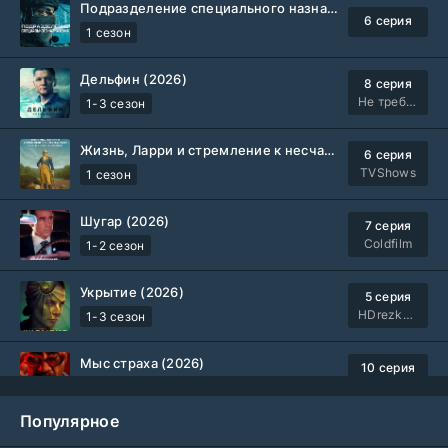
Подразделение специального назначения (2026)
6 серия
1 сезон
Дельфин (2026)
8 серия
Не требуется
1-3 сезон
Жизнь, Ларри и стремление к несчастью: Почти история Америки (2026)
6 серия
TVShows
1 сезон
Шугар (2026)
7 серия
Coldfilm
1-2 сезон
Укрытие (2026)
5 серия
HDrezka Studio
1-3 сезон
Мыс страха (2026)
10 серия
Dragon Money Studio
1 сезон
Популярное
Библиотекари: Следующая глава (2026)
2 серия