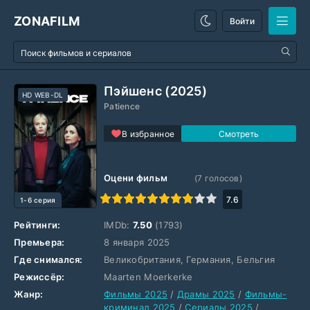
ZONAFILM
Войти
Пэйшенс (2025)
HD WEB-DL
Patience
В избранное
Оцени фильм
(
7
голосов)
1
2
3
4
5
6
7
8
9
10
7.6
1-6 серия
Рейтинги:
IMDb:
7.50
(1793)
Премьера:
8 января 2025
Где снимался:
Великобритания, Германия, Бельгия
Режиссёр:
Maarten Moerkerke
Жанр:
Фильмы 2025
/
Драмы 2025
/
Фильмы-
криминал 2025
/
Сериалы 2025
/