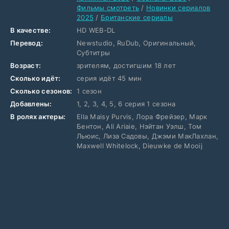
Фильмы смотреть
/
Новинки сериалов
2025
/
Британские сериалы
В качестве:
HD WEB-DL
Перевод:
Newstudio, RuDub, Оригинальный,
Субтитры
Возраст:
зрителям, достигшим 18 лет
Сколько идёт:
серия идёт 45 мин
Сколько сезонов:
1 сезон
Добавлены:
1, 2, 3, 4, 5, 6 серия 1 сезона
В ролях актеры:
Ella Maisy Purvis, Лора Фрейзер, Марк
Бентон, Ali Ariaie, Нэйтан Уэлш, Том
Льюис, Лиза Садовы, Джэми МакЛахлан,
Maxwell Whitelock, Dieuwke de Mooij