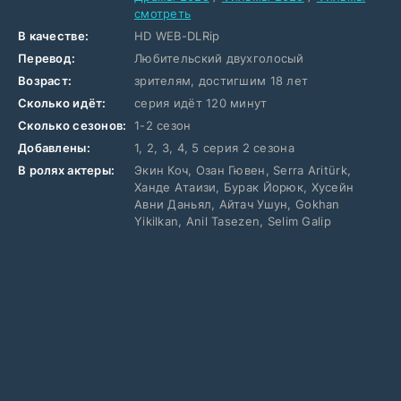
смотреть
В качестве:
HD WEB-DLRip
Перевод:
Любительский двухголосый
Возраст:
зрителям, достигшим 18 лет
Сколько идёт:
серия идёт 120 минут
Сколько сезонов:
1-2 сезон
Добавлены:
1, 2, 3, 4, 5 серия 2 сезона
В ролях актеры:
Экин Коч, Озан Гювен, Serra Aritürk,
Ханде Атаизи, Бурак Йорюк, Хусейн
Авни Даньял, Айтач Ушун, Gokhan
Yikilkan, Anil Tasezen, Selim Galip