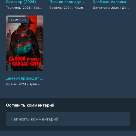
Сталкер (2024)
Плохие парни до конца (2024)
Злобные маленькие письма (2024)
Триллеры 2024
/
Зарубежные фильмы 2024
Боевики 2024
/
Комедии 2024
/
Фильмы лета 2024 года
Детективы 2024
/
Криминальные фильм
/
/
Новинки 
Драмы 2024
HD WEB-DL
Дьявол приходит в Канзас-Сити (2024)
Драмы 2024
/
Криминальные фильмы 2024
/
Зарубежные фильмы 2024
/
Фильм
Оставить комментарий
Написать комментарий