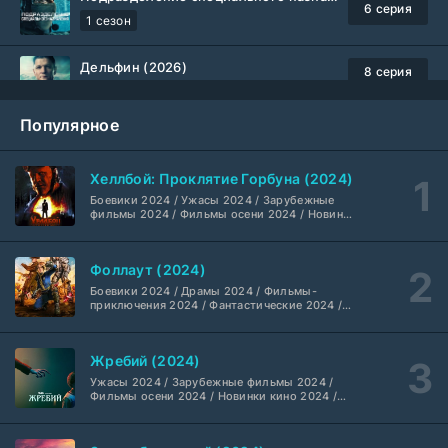
6 серия
1 сезон
Дельфин (2026)
8 серия
Не требуется
1-3 сезон
Популярное
Жизнь, Ларри и стремление к несчастью: Почти история Америки (2026)
6 серия
TVShows
1 сезон
Хеллбой: Проклятие Горбуна (2024)
Боевики 2024 / Ужасы 2024 / Зарубежные
Шугар (2026)
7 серия
фильмы 2024 / Фильмы осени 2024 / Новинки
кино 2024 / Последние фильмы / Фильмы
Coldfilm
1-2 сезон
2024 / Американские фильмы / Фильмы
смотреть / Британские фильмы / Фильмы с
Фоллаут (2024)
высоким рейтингом / Интересные фильмы /
Укрытие (2026)
Крутые фильмы / Популярные фильмы
5 серия
Боевики 2024 / Драмы 2024 / Фильмы-
HDrezka Studio
1-3 сезон
приключения 2024 / Фантастические 2024 /
Сериалы 2024 / Фильмы 2024 / Фильмы
смотреть / Сериалы в 4K UHD / Американские
сериалы
Мыс страха (2026)
10 серия
Жребий (2024)
Dragon Money Studio
1 сезон
Ужасы 2024 / Зарубежные фильмы 2024 /
Фильмы осени 2024 / Новинки кино 2024 /
Последние фильмы / Фильмы 2024 /
Библиотекари: Следующая глава (2026)
Американские фильмы / Фильмы смотреть /
2 серия
Фильмы с высоким рейтингом / Интересные
LostFilm
1-2 сезон