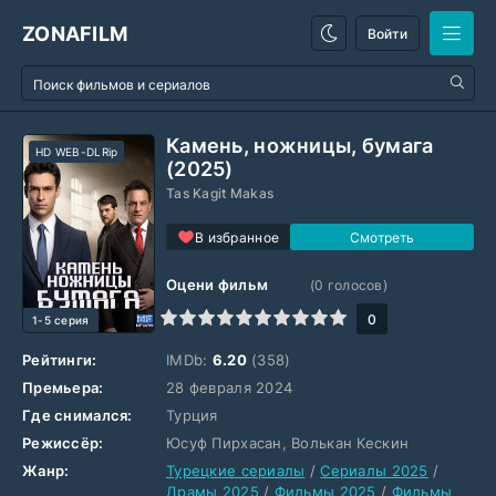
ZONAFILM
Войти
Камень, ножницы, бумага
HD WEB-DLRip
(2025)
Tas Kagit Makas
В избранное
Оцени фильм
(
0
голосов)
1
2
3
4
5
6
7
8
9
10
0
1-5 серия
Рейтинги:
IMDb:
6.20
(358)
Премьера:
28 февраля 2024
Где снимался:
Турция
Режиссёр:
Юсуф Пирхасан, Волькан Кескин
Жанр:
Турецкие сериалы
/
Сериалы 2025
/
Драмы 2025
/
Фильмы 2025
/
Фильмы