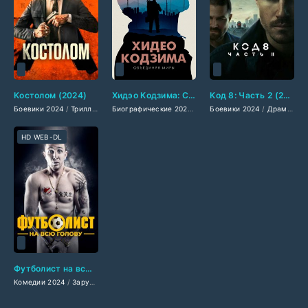
Костолом (2024)
Хидэо Кодзима: Соединяя миры (2024)
Код 8: Часть 2 (2024)
Боевики 2024
/
Триллеры 2024
/
Зарубежные фильмы 2024
Биографические 2024
/
Документальные фильмы 20
Боевики 2024
/
Фильмы весны 20
/
Драмы 2024
HD WEB-DL
Футболист на всю голову (2024)
Комедии 2024
/
Зарубежные фильмы 2024
/
Фильмы осени 2024
/
Новинки кино