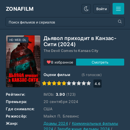
ZONAFILM
Войти
Дьявол приходит в Канзас-
HD WEB-DL
Сити (2024)
The Devil Comes to Kansas City
В избранное
Оцени фильм
(
5
голосов)
1
2
3
4
5
6
7
8
9
10
4.6
Рейтинги:
IMDb:
3.90
(123)
Премьера:
20 сентября 2024
Где снимался:
США
Режиссёр:
Майкл П. Блевинс
Жанр:
Драмы 2024
/
Криминальные фильмы
2024
/
Зарубежные фильмы 2024
/