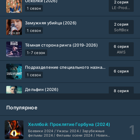
Осколки (2026)
2 серия
LE-Production
1 сезон
Замужняя убийца (2026)
2 серия
SoftBox
1 сезон
Тёмная сторона ринга (2019-2026)
6 серия
AMS
1-7 сезон
Подразделение специального назначения (2026)
6 серия
1 сезон
Дельфин (2026)
8 серия
Не требуется
1-3 сезон
Популярное
Жизнь, Ларри и стремление к несчастью: Почти история Америки (2026)
6 серия
TVShows
1 сезон
Хеллбой: Проклятие Горбуна (2024)
Боевики 2024 / Ужасы 2024 / Зарубежные
Шугар (2026)
7 серия
фильмы 2024 / Фильмы осени 2024 / Новинки
кино 2024 / Последние фильмы / Фильмы