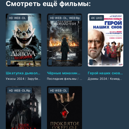
Смотреть ещё фильмы:
HD WEB-DL
HD WEB-DL, WEBRip
4K UHD
Шкатулка дьявола 3. Воскрешение (2024)
Чёрные монахини (2025)
Герой наших снов (2024)
Ужасы 2024
/
Зарубежные фильмы 2024
Последние фильмы
/
Фильмы лета 2024 года
/
Фильмы 2025
Драмы 2024
/
Ужасы 2025
/
/
Комедии 2024
Новинки ки
/
За
HD WEB-DLRip
HD WEB-DL