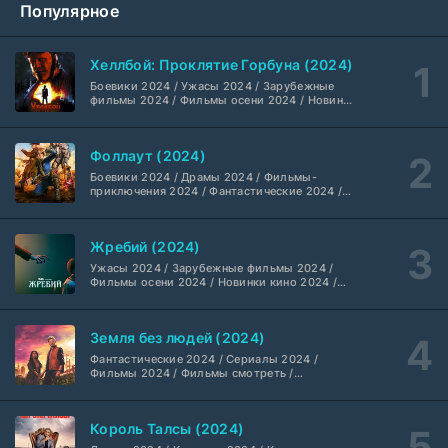
Популярное
Жизнь, Ларри и стремление к несчастью: Почти история Америки (2026)
6 серия
TVShows
1 сезон
Хеллбой: Проклятие Горбуна (2024)
Боевики 2024 / Ужасы 2024 / Зарубежные
Шугар (2026)
7 серия
фильмы 2024 / Фильмы осени 2024 / Новинки
кино 2024 / Последние фильмы / Фильмы
Coldfilm
1-2 сезон
2024 / Американские фильмы / Фильмы
смотреть / Британские фильмы / Фильмы с
Фоллаут (2024)
высоким рейтингом / Интересные фильмы /
Укрытие (2026)
Крутые фильмы / Популярные фильмы
5 серия
Боевики 2024 / Драмы 2024 / Фильмы-
HDrezka Studio
1-3 сезон
приключения 2024 / Фантастические 2024 /
Сериалы 2024 / Фильмы 2024 / Фильмы
смотреть / Сериалы в 4K UHD / Американские
сериалы
Мыс страха (2026)
10 серия
Жребий (2024)
Dragon Money Studio
1 сезон
Ужасы 2024 / Зарубежные фильмы 2024 /
Фильмы осени 2024 / Новинки кино 2024 /
Последние фильмы / Фильмы 2024 /
Библиотекари: Следующая глава (2026)
Американские фильмы / Фильмы смотреть /
2 серия
Фильмы с высоким рейтингом / Интересные
LostFilm
1-2 сезон
Земля без людей (2024)
фильмы / Крутые фильмы / Популярные
фильмы
Фантастические 2024 / Сериалы 2024 /
Фильмы 2024 / Фильмы смотреть /
Вторая мировая война с Томом Хэнксом (2026)
20 серия
Американские сериалы
Дубляж HDrezka St.
1 сезон
Король Талсы (2024)