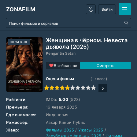
ZONAFILM
Войти
Женщина в чёрном. Невеста
HD WEB-DL
дьявола (2025)
Pengantin Setan
В избранное
Оцени фильм
(
1
голос)
1
2
3
4
5
6
7
8
9
10
5
Рейтинги:
IMDb:
5.00
(523)
Премьера:
16 января 2025
Где снимался:
Индонезия
Режиссёр:
Азхар Кинои Лубис
Жанр:
Фильмы 2025
/
Ужасы 2025
/
Зарубежные фильмы 2025
/
Фильмы