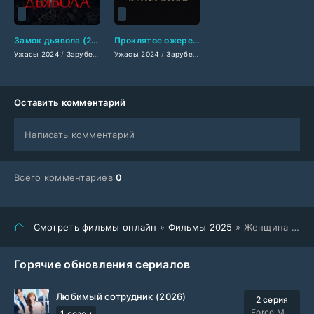
Замок дьявола (2024)
Проклятое ожерелье (2024)
Ужасы 2024
/
Зарубежные фильмы 2024
Ужасы 2024
/
/
Зарубежные фильмы 2024
Последние фильмы
/
Новинки кино 2
/
Фильмы де
Оставить комментарий
Написать комментарий
Всего комментариев
0
Смотреть фильмы онлайн
»
Фильмы 2025
» Женщина в чёрном. Невеста дьявола (2025)
Горячие обновления сериалов
Любимый сотрудник (2026)
2 серия
Force Media
1 сезон