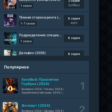
2 серия
SoftBox
1 сезон
Тёмная сторона ринга (2019-2026)
6 серия
AMS
1-7 сезон
Подразделение специального назначения (2026)
6 серия
1 сезон
Дельфин (2026)
8 серия
Не требуется
1-3 сезон
Популярное
Жизнь, Ларри и стремление к несчастью: Почти история Америки (2026)
6 серия
TVShows
1 сезон
Хеллбой: Проклятие
Горбуна (2024)
Шугар (2026)
Боевики 2024 / Ужасы 2024 /
7 серия
Зарубежные фильмы 2024 /
Coldfilm
1-2 сезон
Фильмы осени 2024 / Новинки
кино 2024 / Последние
фильмы / Фильмы 2024 /
Фоллаут (2024)
Укрытие (2026)
Американские фильмы /
5 серия
Фильмы смотреть /
Боевики 2024 / Драмы 2024 /
HDrezka Studio