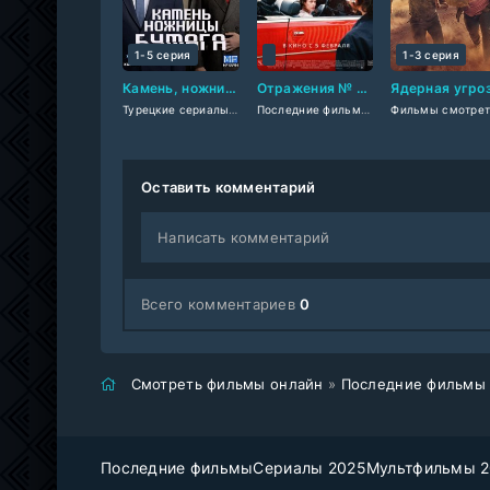
1-5 серия
1-3 серия
Камень, ножницы, бумага (2025)
Отражения № 3 (2026)
Турецкие сериалы
/
Сериалы 2025
/
Драмы 2025
Последние фильмы
/
Фильмы смотреть
/
Фильмы 20
Оставить комментарий
Написать комментарий
Всего комментариев
0
Смотреть фильмы онлайн
»
Последние фильмы
Последние фильмы
Сериалы 2025
Мультфильмы 