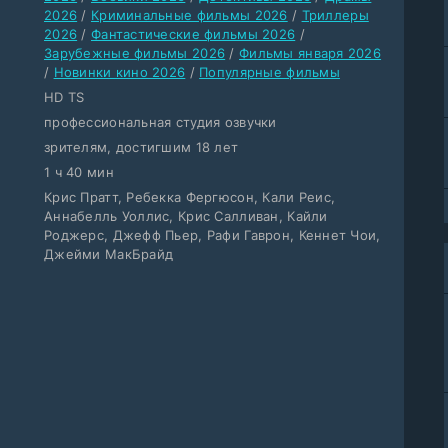
2026
/
Криминальные фильмы 2026
/
Триллеры
2026
/
Фантастические фильмы 2026
/
Зарубежные фильмы 2026
/
Фильмы января 2026
/
Новинки кино 2026
/
Популярные фильмы
HD TS
профессиональная студия озвучки
зрителям, достигшим 18 лет
1 ч 40 мин
Крис Пратт, Ребекка Фергюсон, Кали Реис,
Аннабелль Уоллис, Крис Салливан, Кайли
Роджерс, Джефф Пьер, Рафи Гаврон, Кеннет Чои,
Джейми МакБрайд