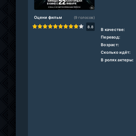
Оцени фильм
(
9
голосов)
1
2
3
4
5
6
7
8
9
10
8.8
В качестве:
Перевод:
Возраст:
Сколько идёт:
В ролях актеры: