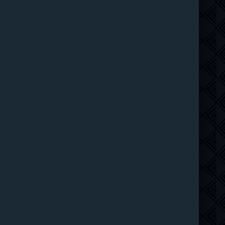
Рыцарь Семи Королевств (2026)
6 серия
Syncmer
1 сезон
Чудо-человек (2026)
8 серия
HDrezka Studio
1 сезон
Красота (2026)
11 серия
ТО Дубляжная
1 сезон
Убегай! (2026)
8 серия
LE-Production
1 сезон