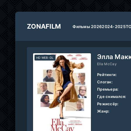
ZONAFILM
Фильмы 2026
2024-2025
Т
Элла Макк
HD WEB-DL
Ella McCay
Рейтинги:
Слоган:
Премьера:
Где снимался:
Режиссёр:
Жанр: