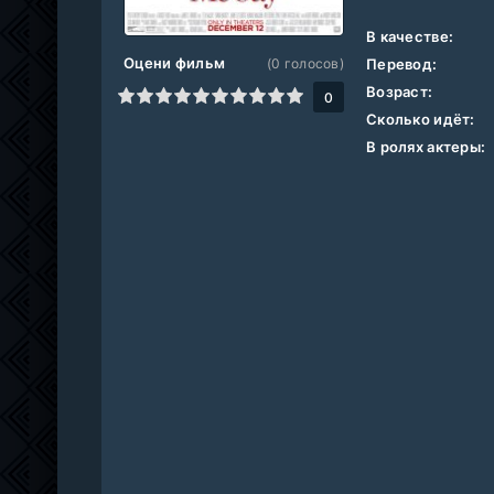
В качестве:
Оцени фильм
(
0
голосов)
Перевод:
Возраст:
1
2
3
4
5
6
7
8
9
10
0
Сколько идёт:
В ролях актеры: