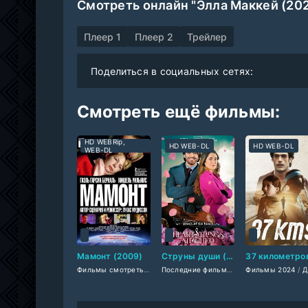
Смотреть онлайн "Элла Маккей (202
Плеер 1
Плеер 2
Трейлер
Поделиться в социальных сетях:
Смотреть ещё фильмы:
HD WEBRip,
HD WEB-DL
HD WEB-DL
WEB-DL
Мамонт (2009)
Струны души (2025)
Фильмы смотреть
/
Последние фильмы
/
Последние фильмы
Интересные фильмы
/
Американские фи
Фильмы 2024
/
Драмы