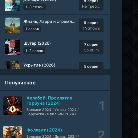
8 серия
Не требуется
1-3 сезон
Жизнь, Ларри и стремление к несчастью: Почти история Америки (2026)
6 серия
TVShows
1 сезон
Шугар (2026)
7 серия
Coldfilm
1-2 сезон
Укрытие (2026)
5 серия
HDrezka Studio
1-3 сезон
Популярное
Мыс страха (2026)
10 серия
Dragon Money Studio
1 сезон
Хеллбой: Проклятие
Горбуна (2024)
Библиотекари: Следующая глава (2026)
Боевики 2024 / Ужасы 2024 /
2 серия
Зарубежные фильмы 2024 /
LostFilm
1-2 сезон
Фильмы осени 2024 / Новинки
кино 2024 / Последние
фильмы / Фильмы 2024 /
Фоллаут (2024)
Вторая мировая война с Томом Хэнксом (2026)
Американские фильмы /
20 серия
Фильмы смотреть /
Боевики 2024 / Драмы 2024 /
Дубляж HDrezka St.