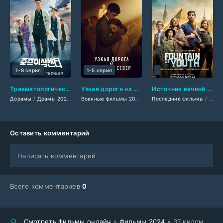
1-8 серия
1-5 серия
Травматологический центр (2025)
Узкая дорога на дальний север (2025)
Источник вечной молодости (2025)
Дорамы
/
Драмы 2025
/
Сериалы 2025
/
Фильмы 2025
Военные фильмы 2025
/
Мелодрамы 2025
Последние фильмы
/
Фильмы смотреть
/
Сериалы 
/
/
Филь
Нов
Оставить комментарий
Написать комментарий
Всего комментариев
0
Смотреть фильмы онлайн
»
Фильмы 2024
» 37 километров (2024)