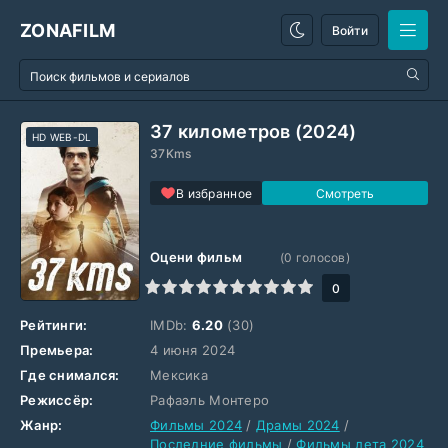
ZONAFILM
Войти
37 километров (2024)
HD WEB-DL
37Kms
В избранное
Оцени фильм
(
0
голосов)
1
2
3
4
5
6
7
8
9
10
0
Рейтинги:
IMDb:
6.20
(30)
Премьера:
4 июня 2024
Где снимался:
Мексика
Режиссёр:
Рафаэль Монтеро
Жанр:
Фильмы 2024
/
Драмы 2024
/
Последние фильмы
/
Фильмы лета 2024