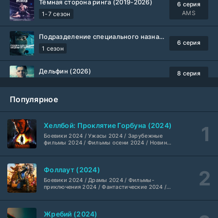
Тёмная сторона ринга (2019-2026)
6 серия
AMS
1-7 сезон
Подразделение специального назначения (2026)
6 серия
1 сезон
Дельфин (2026)
8 серия
Не требуется
1-3 сезон
Популярное
Жизнь, Ларри и стремление к несчастью: Почти история Америки (2026)
6 серия
TVShows
1 сезон
Хеллбой: Проклятие Горбуна (2024)
Боевики 2024 / Ужасы 2024 / Зарубежные
Шугар (2026)
7 серия
фильмы 2024 / Фильмы осени 2024 / Новинки
кино 2024 / Последние фильмы / Фильмы
Coldfilm
1-2 сезон
2024 / Американские фильмы / Фильмы
смотреть / Британские фильмы / Фильмы с
Фоллаут (2024)
высоким рейтингом / Интересные фильмы /
Укрытие (2026)
Крутые фильмы / Популярные фильмы
5 серия
Боевики 2024 / Драмы 2024 / Фильмы-
HDrezka Studio
1-3 сезон
приключения 2024 / Фантастические 2024 /
Сериалы 2024 / Фильмы 2024 / Фильмы
смотреть / Сериалы в 4K UHD / Американские
сериалы
Мыс страха (2026)
10 серия
Жребий (2024)