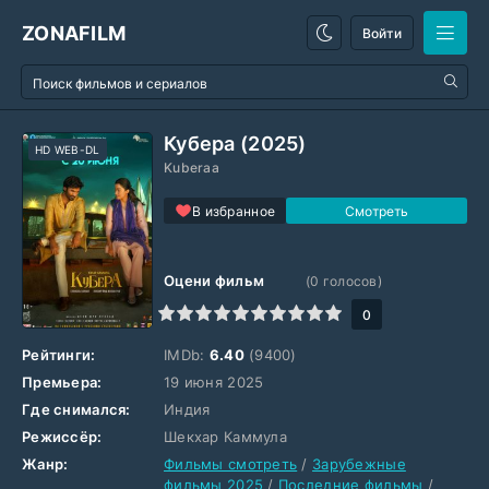
ZONAFILM
Войти
Кубера (2025)
HD WEB-DL
Kuberaa
В избранное
Оцени фильм
(
0
голосов)
1
2
3
4
5
6
7
8
9
10
0
Рейтинги:
IMDb:
6.40
(9400)
Премьера:
19 июня 2025
Где снимался:
Индия
Режиссёр:
Шекхар Каммула
Жанр:
Фильмы смотреть
/
Зарубежные
фильмы 2025
/
Последние фильмы
/