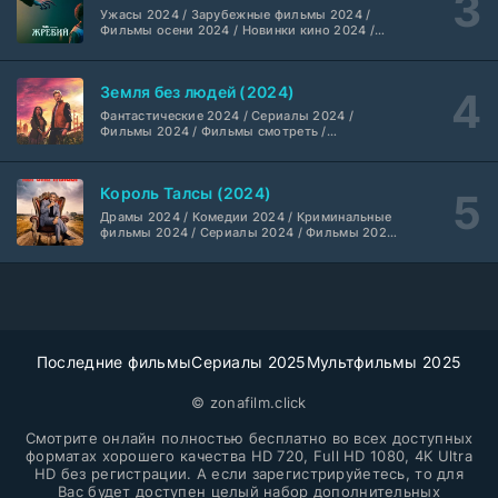
Dragon Money Studio
1 сезон
Ужасы 2024 / Зарубежные фильмы 2024 /
Фильмы осени 2024 / Новинки кино 2024 /
Последние фильмы / Фильмы 2024 /
Библиотекари: Следующая глава (2026)
Американские фильмы / Фильмы смотреть /
2 серия
Фильмы с высоким рейтингом / Интересные
LostFilm
1-2 сезон
Земля без людей (2024)
фильмы / Крутые фильмы / Популярные
фильмы
Фантастические 2024 / Сериалы 2024 /
Фильмы 2024 / Фильмы смотреть /
Вторая мировая война с Томом Хэнксом (2026)
20 серия
Американские сериалы
Дубляж HDrezka St.
1 сезон
Король Талсы (2024)
Анна медиум (2021-2026)
Драмы 2024 / Комедии 2024 / Криминальные
2 серия
фильмы 2024 / Сериалы 2024 / Фильмы 2024
Не требуется
1-5 сезон
/ Фильмы смотреть / Американские сериалы
Преступление с низким IQ (2026)
24 серия
DubLik.TV
1 сезон
Последние фильмы
Сериалы 2025
Мультфильмы 2025
Страна боев (2026)
1 серия
Coldfilm
© zonafilm.click
1 сезон
Смотрите онлайн полностью бесплатно во всех доступных
Рыцарь Семи Королевств (2026)
форматах хорошего качества HD 720, Full HD 1080, 4K Ultra
6 серия
HD без регистрации. А если зарегистрируйетесь, то для
Syncmer
1 сезон
Вас будет доступен целый набор дополнительных