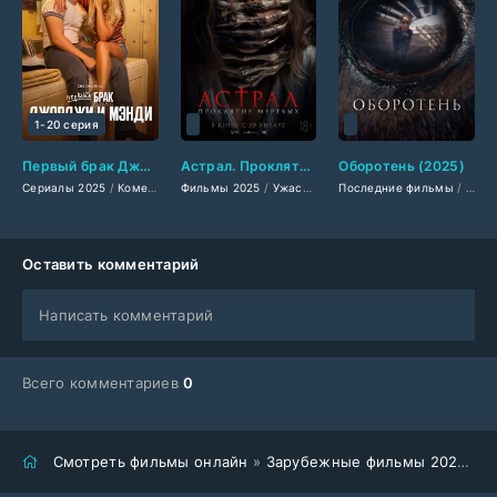
1-20 серия
Первый брак Джорджи и Мэнди (2024-2026)
Астрал. Проклятие мёртвых (2025)
Оборотень (2025)
Сериалы 2025
/
Комедии 2025
Фильмы 2025
/
Фильмы 2025
/
Ужасы 2025
/
Фильмы смотреть
Последние фильмы
/
Зарубежные фильмы 2
/
Американск
/
Филь
Оставить комментарий
Написать комментарий
Всего комментариев
0
Смотреть фильмы онлайн
»
Зарубежные фильмы 2025
» О