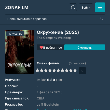
ZONAFILM
Войти
Окружение (2025)
HD WEB-DL
The Company We Keep
В избранное
Оцени фильм
(
0
голосов)
1
2
3
4
5
6
7
8
9
10
0
Рейтинги:
IMDb:
6.80
(19)
Слоган:
-
Премьера:
1 февраля 2025
Где снимался:
США
Режиссёр:
Jeff Edelstein