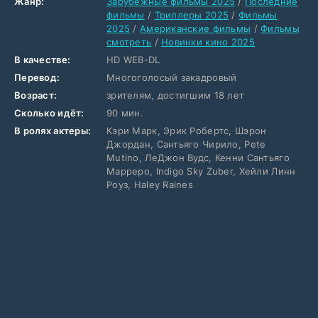
Жанр:
Зарубежные фильмы 2025
/
Последние
фильмы
/
Триллеры 2025
/
Фильмы
2025
/
Американские фильмы
/
Фильмы
смотреть
/
Новинки кино 2025
В качестве:
HD WEB-DL
Перевод:
Многоголосый закадровый
Возраст:
зрителям, достигшим 18 лет
Сколько идёт:
90 мин.
В ролях актеры:
Кэри Марк, Эрик Робертс, Шэрон
Джордан, Сантьяго Чирило, Pete
Mutino, ЛеДжон Вудс, Кенни Сантьяго
Марреро, Indigo Sky Zuber, Хейли Линн
Роуз, Haley Raines