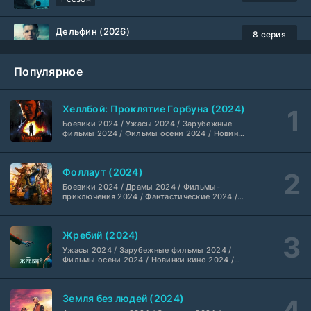
Дельфин (2026)
8 серия
Не требуется
1-3 сезон
Популярное
Жизнь, Ларри и стремление к несчастью: Почти история Америки (2026)
6 серия
TVShows
1 сезон
Хеллбой: Проклятие Горбуна (2024)
Боевики 2024 / Ужасы 2024 / Зарубежные
Шугар (2026)
7 серия
фильмы 2024 / Фильмы осени 2024 / Новинки
кино 2024 / Последние фильмы / Фильмы
Coldfilm
1-2 сезон
2024 / Американские фильмы / Фильмы
смотреть / Британские фильмы / Фильмы с
Фоллаут (2024)
высоким рейтингом / Интересные фильмы /
Укрытие (2026)
Крутые фильмы / Популярные фильмы
5 серия
Боевики 2024 / Драмы 2024 / Фильмы-
HDrezka Studio
1-3 сезон
приключения 2024 / Фантастические 2024 /
Сериалы 2024 / Фильмы 2024 / Фильмы
смотреть / Сериалы в 4K UHD / Американские
сериалы
Мыс страха (2026)
10 серия
Жребий (2024)
Dragon Money Studio
1 сезон
Ужасы 2024 / Зарубежные фильмы 2024 /
Фильмы осени 2024 / Новинки кино 2024 /
Последние фильмы / Фильмы 2024 /
Библиотекари: Следующая глава (2026)
Американские фильмы / Фильмы смотреть /
2 серия
Фильмы с высоким рейтингом / Интересные
LostFilm
1-2 сезон
Земля без людей (2024)
фильмы / Крутые фильмы / Популярные
фильмы