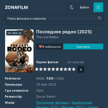
ZONAFILM
Войти
Последнее родео (2025)
HD WEB-DL
The Last Rodeo
В избранное
Оцени фильм
(
0
голосов)
1
2
3
4
5
6
7
8
9
10
0
Рейтинги:
IMDb:
7.00
(1330)
Премьера:
23 мая 2025
Где снимался:
США
Режиссёр:
Джон Эвнет
Жанр:
Последние фильмы
/
Зарубежные
фильмы 2025
/
Фильмы 2025
/
Драмы