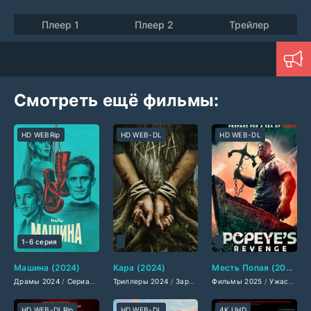
Плеер 1
Плеер 2
Трейлер
Смотреть ещё фильмы:
HD WEBRip
HD WEB-DL
HD WEB-DL
1-6 серия
Машина (2024)
Кара (2024)
Месть Попая (2025)
Драмы 2024
/
Сериалы 2024
Триллеры 2024
/
Фильмы 2024
/
Зарубежные фильмы 2024
/
Фильмы смотреть
Фильмы 2025
/
Американски
/
Ужасы 2025
/
Послед
HD WEB-DLRip
HD WEB-DL
4K UHD