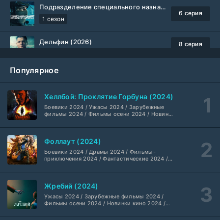
Подразделение специального назначения (2026)
6 серия
1 сезон
Дельфин (2026)
8 серия
Не требуется
1-3 сезон
Популярное
Жизнь, Ларри и стремление к несчастью: Почти история Америки (2026)
6 серия
TVShows
1 сезон
Хеллбой: Проклятие Горбуна (2024)
Боевики 2024 / Ужасы 2024 / Зарубежные
Шугар (2026)
7 серия
фильмы 2024 / Фильмы осени 2024 / Новинки
кино 2024 / Последние фильмы / Фильмы
Coldfilm
1-2 сезон
2024 / Американские фильмы / Фильмы
смотреть / Британские фильмы / Фильмы с
Фоллаут (2024)
высоким рейтингом / Интересные фильмы /
Укрытие (2026)
Крутые фильмы / Популярные фильмы
5 серия
Боевики 2024 / Драмы 2024 / Фильмы-
HDrezka Studio
1-3 сезон
приключения 2024 / Фантастические 2024 /
Сериалы 2024 / Фильмы 2024 / Фильмы
смотреть / Сериалы в 4K UHD / Американские
сериалы
Мыс страха (2026)
10 серия
Жребий (2024)
Dragon Money Studio
1 сезон
Ужасы 2024 / Зарубежные фильмы 2024 /
Фильмы осени 2024 / Новинки кино 2024 /
Последние фильмы / Фильмы 2024 /
Библиотекари: Следующая глава (2026)
Американские фильмы / Фильмы смотреть /
2 серия