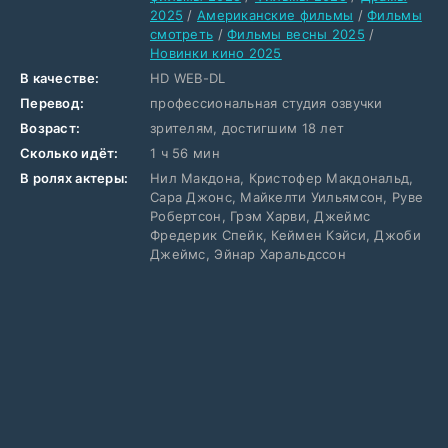
2025
/
Американские фильмы
/
Фильмы
смотреть
/
Фильмы весны 2025
/
Новинки кино 2025
В качестве:
HD WEB-DL
Перевод:
профессиональная студия озвучки
Возраст:
зрителям, достигшим 18 лет
Сколько идёт:
1 ч 56 мин
В ролях актеры:
Нил Макдона, Кристофер Макдональд,
Сара Джонс, Майкелти Уильямсон, Руве
Робертсон, Грэм Харви, Джеймс
Фредерик Спейк, Кеймен Кэйси, Джоби
Джеймс, Эйнар Харальдссон