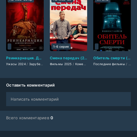
1-6 серия
Реинкарнация. Демоны желаний (2024)
Смена передач (2025)
Обитель смерти (2025)
Ужасы 2024
/
Зарубежные фильмы 2024
Фильмы 2025
/
/
Комедии 2025
Фильмы весны 2024
Последние фильмы
/
Сериалы 2025
/
Новинки кино 
/
/
Филь
Филь
Оставить комментарий
Написать комментарий
Всего комментариев
0