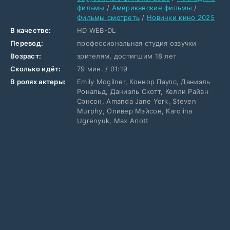
фильмы
/
Американские фильмы
/
Фильмы смотреть
/
Новинки кино 2025
В качестве:
HD WEB-DL
Перевод:
профессиональная студия озвучки
Возраст:
зрителям, достигшим 18 лет
Сколько идёт:
79 мин. / 01:19
В ролях актеры:
Emily Mogilner, Коннор Паулс, Даниэль
Рональд, Даниэль Скотт, Келли Райан
Сэнсон, Amanda Jane York, Steven
Murphy, Оливер Мэйсон, Karolina
Ugrenyuk, Max Arlott