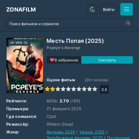
ZONAFILM
Войти
Месть Попая (2025)
HD WEB-DL
Popeye's Revenge
В избранное
Оцени фильм
(
39
голосов)
1
2
3
4
5
6
7
8
9
10
2.3
Рейтинги:
IMDb:
2.70
(185)
Премьера:
21 февраля 2025
Где снимался:
США
Режиссёр:
William Stead
Жанр:
Фильмы 2025
/
Ужасы 2025
/
Зарубежные фильмы 2025
/
Последние