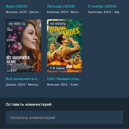
Вера (2025)
Легенда (2024)
Сталкер (2024)
Фильмы 2025
/
Детективы 2025
Боевики 2024
/
Драмы 2025
/
Фильмы-приключения 2024
/
Фильмы-криминал 2025
Триллеры 2024
/
/
Зарубежные фильмы 2024
Фэнтези
/
Сериа
HD WEB-DL
HD WEBRip
1-6 серия
Всё закончится на нас (2024)
САС: Неизвестные герои (2025)
Драмы 2024
/
Мелодрамы 2024
Фильмы 2025
/
Зарубежные фильмы 2024
/
Боевики 2025
/
Военные фильмы 202
/
Фильмы осени 20
Оставить комментарий
Написать комментарий