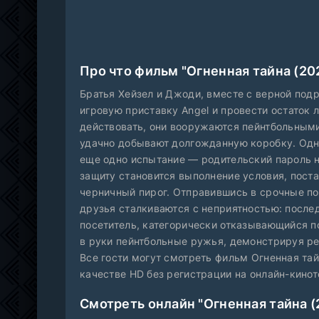
Про что фильм "Огненная тайна (20
Братья Хейзел и Джоди, вместе с верной под
игровую приставку Angel и провести остаток 
действовать, они вооружаются пейнтбольными
удачно добывают долгожданную коробку. Одн
еще одно испытание — родительский пароль н
защиту становится выполнение условия, пост
черничный пирог. Отправившись в срочные по
друзья сталкиваются с неприятностью: после
посетитель, категорически отказывающийся по
в руки пейнтбольные ружья, демонстрируя ре
Все гости могут смотреть фильм Огненная та
качестве HD без регистрации на онлайн-киноте
Смотреть онлайн "Огненная тайна (