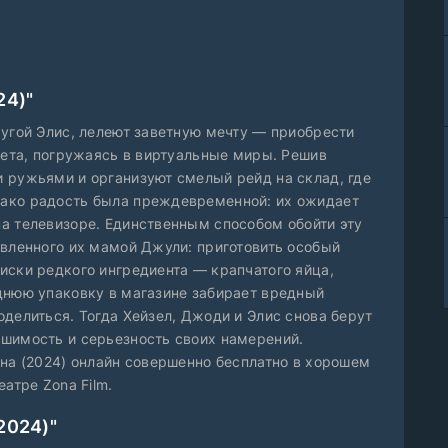
24)"
ругой Элис, лелеют заветную мечту — приобрести
лета, погружаясь в виртуальные миры. Решив
 ружьями и организуют смелый рейд на склад, где
ако радость была преждевременной: их ожидает
а телевизоре. Единственным способом обойти эту
авленного их мамой Джули: приготовить особый
иски редкого ингредиента — крапчатого яйца,
днюю упаковку в магазине забирает вредный
делиться. Тогда Хейзел, Джоди и Элис снова берут
шимость и серьезность своих намерений.
йна (2024) онлайн совершенно бесплатно в хорошем
атре Zona Film.
2024)"