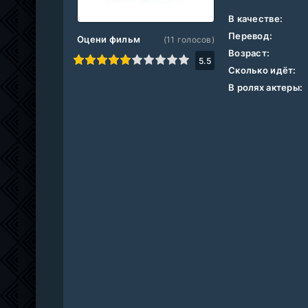
В качестве:
Перевод:
Оцени фильм
(
11
голосов)
Возраст:
1
2
3
4
5
6
7
8
9
10
5.5
Сколько идёт:
В ролях актеры: