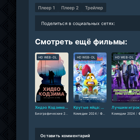
Плеер 1
Плеер 2
Трейлер
Поделиться в социальных сетях:
Смотреть ещё фильмы:
HD WEB-DL
HD WEB-DL
HD WEB-DL
Хидэо Кодзима: Соединяя миры (2024)
Крутые яйца: Миссия «Пингвин» (2024)
Л
Биографические 2024
/
Комедии 2024
Документальные фильмы 2024
/
Фильмы-приключения 2024
Комедии 2024
/
Зару
/
Фильмы-приключе
Оставить комментарий