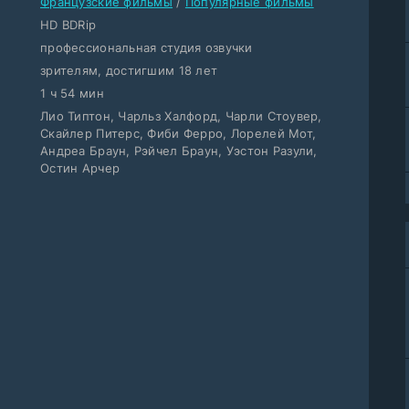
Французские фильмы
/
Популярные фильмы
HD BDRip
профессиональная студия озвучки
зрителям, достигшим 18 лет
1 ч 54 мин
Лио Типтон, Чарльз Халфорд, Чарли Стоувер,
Скайлер Питерс, Фиби Ферро, Лорелей Мот,
Андреа Браун, Рэйчел Браун, Уэстон Разули,
Остин Арчер