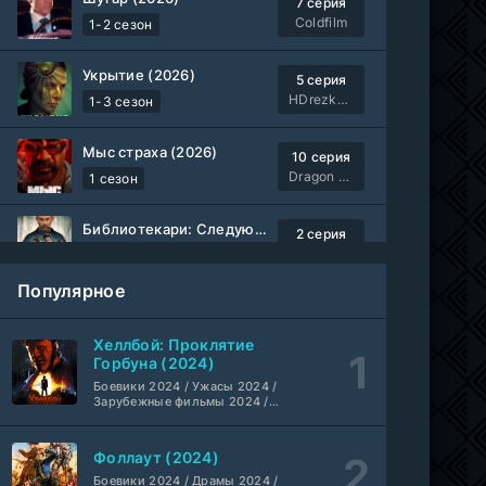
7 серия
Coldfilm
1-2 сезон
Укрытие (2026)
5 серия
HDrezka Studio
1-3 сезон
Мыс страха (2026)
10 серия
Dragon Money Studio
1 сезон
Библиотекари: Следующая глава (2026)
2 серия
LostFilm
1-2 сезон
Популярное
Вторая мировая война с Томом Хэнксом (2026)
20 серия
Дубляж HDrezka St.
1 сезон
Хеллбой: Проклятие
Горбуна (2024)
Анна медиум (2021-2026)
Боевики 2024 / Ужасы 2024 /
2 серия
Зарубежные фильмы 2024 /
Не требуется
1-5 сезон
Фильмы осени 2024 / Новинки
кино 2024 / Последние
фильмы / Фильмы 2024 /
Фоллаут (2024)
Преступление с низким IQ (2026)
Американские фильмы /
24 серия
Фильмы смотреть /
Боевики 2024 / Драмы 2024 /
DubLik.TV