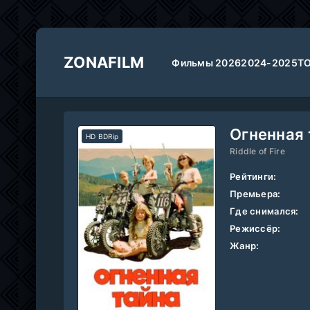
ZONAFILM
Фильмы 2026
2024-2025
Т
Огненная 
HD BDRip
Riddle of Fire
Рейтинги:
Премьера:
Где снимался:
Режиссёр:
Жанр: