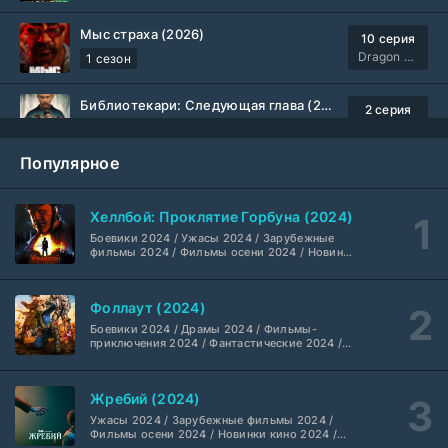
Мыс страха (2026)
10 серия
Dragon Money Studio
1 сезон
Библиотекари: Следующая глава (2026)
2 серия
LostFilm
1-2 сезон
Популярное
Вторая мировая война с Томом Хэнксом (2026)
20 серия
Дубляж HDrezka St.
1 сезон
Хеллбой: Проклятие Горбуна (2024)
Боевики 2024 / Ужасы 2024 / Зарубежные
Анна медиум (2021-2026)
2 серия
фильмы 2024 / Фильмы осени 2024 / Новинки
кино 2024 / Последние фильмы / Фильмы
Не требуется
1-5 сезон
2024 / Американские фильмы / Фильмы
смотреть / Британские фильмы / Фильмы с
Фоллаут (2024)
высоким рейтингом / Интересные фильмы /
Преступление с низким IQ (2026)
Крутые фильмы / Популярные фильмы
24 серия
Боевики 2024 / Драмы 2024 / Фильмы-
DubLik.TV
1 сезон
приключения 2024 / Фантастические 2024 /
Сериалы 2024 / Фильмы 2024 / Фильмы
смотреть / Сериалы в 4K UHD / Американские
сериалы
Страна боев (2026)
1 серия
Жребий (2024)
Coldfilm
1 сезон
Ужасы 2024 / Зарубежные фильмы 2024 /
Фильмы осени 2024 / Новинки кино 2024 /