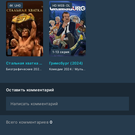
4K UHD
HD WEB-DL
1-13 серия
Стальная хватка (2024)
Гримсбург (2024)
Биографические 2024
/
Драмы 2024
Комедии 2024
/
Зарубежные фильмы 2024
/
Мультфильмы 2024
/
Сериалы 2024
/
Фильмы весн
Оставить комментарий
Написать комментарий
Всего комментариев
0