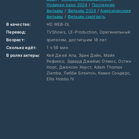
Новинки кино 2024
/
Последние
фильмы
/
Фильмы 2024
/
Американские
фильмы
/
Фильмы смотреть
В качестве:
HD WEB-DL
Перевод:
TVShows, LE-Production, Оригинальный
Возраст:
зрителям, достигшим 18 лет
Сколько идёт:
1 ч 58 мин
В ролях актеры:
Кей Джей Апа, Эрик Дэйн, Майя
Рефикко, Эдвард Джеймс Олмос, Остин
Норт, Джексон Херст, Adam Thomas
Ziemba, Либби Блэнтон, Кевин Сондерс,
Ellis Hobbs IV