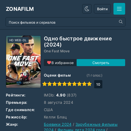
ZONAFILM
Войти
Одно быстрое движение
HD WEB-DL
(2024)
One Fast Move
В избранное
Оцени фильм
(
1
голос)
1
2
3
4
5
6
7
8
9
10
10
Рейтинги:
IMDb:
4.90
(837)
Премьера:
8 августа 2024
Где снимался:
США
Режиссёр:
Келли Блац
Жанр:
Боевики 2024
/
Зарубежные фильмы
2024
/
Фильмы лета 2024 года
/