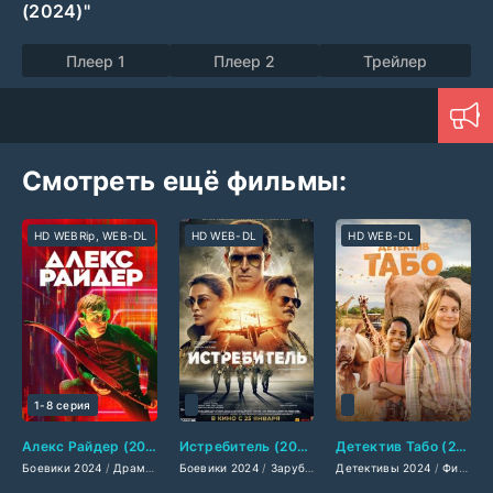
(2024)"
Плеер 1
Плеер 2
Трейлер
Смотреть ещё фильмы:
HD WEBRip, WEB-DL
HD WEB-DL
HD WEB-DL
1-8 серия
Алекс Райдер (2024)
Истребитель (2024)
Детектив Табо (2024)
Боевики 2024
/
Драмы 2024
Боевики 2024
/
Комедии 2024
/
Зарубежные фильмы 2024
/
Мелодрамы 2024
Детективы 2024
/
Фильмы-прикл
/
/
Фильмы 
Фильмы-приключения 2024