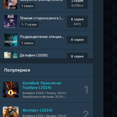
2 серия
SoftBox
1 сезон
Тёмная сторона ринга (2019-2026)
6 серия
AMS
1-7 сезон
Подразделение специального назначения (2026)
6 серия
1 сезон
Дельфин (2026)
8 серия
Не требуется
1-3 сезон
Популярное
Жизнь, Ларри и стремление к несчастью: Почти история Америки (2026)
6 серия
TVShows
1 сезон
Хеллбой: Проклятие
Горбуна (2024)
Шугар (2026)
Боевики 2024 / Ужасы 2024 /
7 серия
Зарубежные фильмы 2024 /
Coldfilm
1-2 сезон
Фильмы осени 2024 / Новинки
кино 2024 / Последние
фильмы / Фильмы 2024 /
Фоллаут (2024)
Укрытие (2026)
Американские фильмы /
5 серия
Фильмы смотреть /
Боевики 2024 / Драмы 2024 /
HDrezka Studio