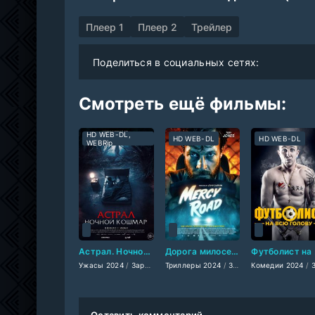
Плеер 1
Плеер 2
Трейлер
Поделиться в социальных сетях:
Смотреть ещё фильмы:
HD WEB-DL,
HD WEB-DL
HD WEB-DL
WEBRip
Астрал. Ночной кошмар (2024)
Дорога милосердия (2024)
Фут
Ужасы 2024
/
Зарубежные фильмы 2024
Триллеры 2024
/
Зарубежные фильмы 2024
/
Фильмы осени 2024
Комедии 2024
/
Зарубежны
Оставить комментарий