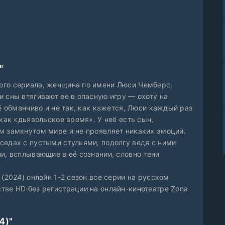
"
ого сериала, женщина по имени Люси Чемберс,
 сны втягивают ее в опасную игру — охоту на
сё обманчиво и не так, как кажется, Люси каждый раз
 как «дьявольское время». У неё есть сын,
м замкнутом мире и не проявляет никаких эмоций.
седах с пустыми стульями, подолгу ведя с ними
и, всплывающие в её сознании, словно тени
 (2024) онлайн 1-2 сезон все серии на русском
тве HD без регистрации на онлайн-кинотеатре Zona
4)"