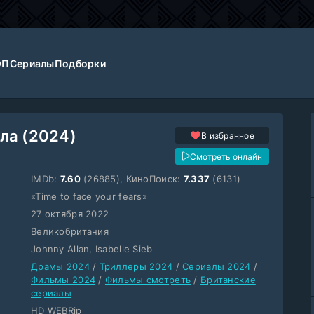
ОП
Сериалы
Подборки
ла (2024)
В избранное
Смотреть онлайн
IMDb:
7.60
(26885), КиноПоиск:
7.337
(6131)
«Time to face your fears»
27 октября 2022
Великобритания
Johnny Allan, Isabelle Sieb
Драмы 2024
/
Триллеры 2024
/
Сериалы 2024
/
Фильмы 2024
/
Фильмы смотреть
/
Британские
сериалы
HD WEBRip