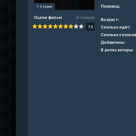
Перевод:
1-5 серия
Оцени фильм
(
4
голоса)
Возраст:
1
2
3
4
5
6
7
8
9
10
7.5
Сколько идёт:
Сколько сезонов
Добавлены:
В ролях актеры: