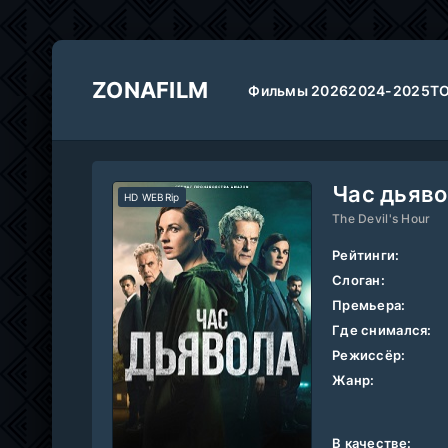
ZONAFILM
Фильмы 2026
2024-2025
Т
Час дьяво
HD WEBRip
The Devil's Hour
Рейтинги:
Слоган:
Премьера:
Где снимался:
Режиссёр:
Жанр:
В качестве: