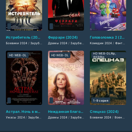
Истребитель (2024)
Феррари (2024)
Головоломка 2 (2024)
Боевики 2024
/
Зарубежные фильмы 2024
Драмы 2024
/
Зарубежные фильмы 2024
/
Фильмы весны 2024
Комедии 2024
/
Новинки кино
/
/
Фэнтези 2024
Фильмы в
HD WEB-DLRip,
HD WEB-DL
HD WEB-DL
WEBRip
1-9 серия
Астрал. Ночь в могиле (2024)
Нежданная благодать (2024)
Спецназ (2024)
Ужасы 2024
/
Зарубежные фильмы 2024
Драмы 2024
/
/
Зарубежные фильмы 2024
Фильмы лета 2024 года
Боевики 2024
/
/
/
Новинки ки
Военные фильмы 2024
Фильмы ле