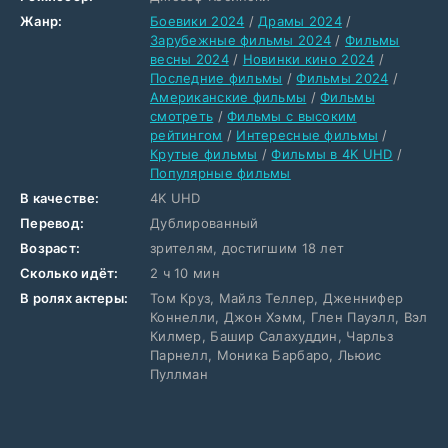
Жанр:
Боевики 2024
/
Драмы 2024
/
Зарубежные фильмы 2024
/
Фильмы
весны 2024
/
Новинки кино 2024
/
Последние фильмы
/
Фильмы 2024
/
Американские фильмы
/
Фильмы
смотреть
/
Фильмы с высоким
рейтингом
/
Интересные фильмы
/
Крутые фильмы
/
Фильмы в 4K UHD
/
Популярные фильмы
В качестве:
4K UHD
Перевод:
Дублированный
Возраст:
зрителям, достигшим 18 лет
Сколько идёт:
2 ч 10 мин
В ролях актеры:
Том Круз, Майлз Теллер, Дженнифер
Коннелли, Джон Хэмм, Глен Пауэлл, Вэл
Килмер, Башир Салахуддин, Чарльз
Парнелл, Моника Барбаро, Льюис
Пуллман