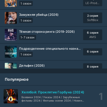
LE-Production
1 сезон
Замужняя убийца (2026)
2 серия
SoftBox
1 сезон
Тёмная сторона ринга (2019-2026)
6 серия
AMS
1-7 сезон
Подразделение специального назначения (2026)
6 серия
1 сезон
Дельфин (2026)
8 серия
Не требуется
1-3 сезон
Популярное
Жизнь, Ларри и стремление к несчастью: Почти история Америки (2026)
6 серия
TVShows
1 сезон
Хеллбой: Проклятие Горбуна (2024)
Боевики 2024 / Ужасы 2024 / Зарубежные
Шугар (2026)
7 серия
фильмы 2024 / Фильмы осени 2024 / Новинки
кино 2024 / Последние фильмы / Фильмы
Coldfilm
1-2 сезон