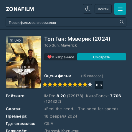
ZONAFILM
Войти
Топ Ган: Мэверик (2024)
4K UHD
Top Gun: Maverick
В избранное
Оцени фильм
(
15
голосов)
1
2
3
4
5
6
7
8
9
10
8.6
Рейтинги:
IMDb:
8.20
(729178), КиноПоиск:
7.706
(124322)
Слоган:
«Feel the need... The need for speed»
Премьера:
18 февраля 2024
Где снимался:
США
Режиссёр:
Джозеф Косински