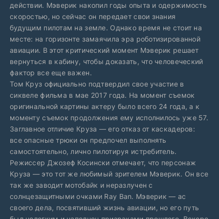
действии. Мэверик накопил годы опыта и одержимость
скоростью, но сейчас он передает свои знания
будущим пилотам на земле. Однако время не стоит на
месте: на горизонте замаячила эра роботизированной
авиации. В этот критический момент Мэверик решает
вернуться в кабину, чтобы доказать, что человеческий
фактор все еще важен.
Том Круз официально подтвердил свое участие в
сиквеле фильма в мае 2017 года. На момент съемок
оригинальной картины актеру было всего 24 года, а к
моменту съемок продолжения ему исполнилось уже 57.
Заглавное отличие Круза — его отказ от каскадеров:
все опасные трюки он предпочел выполнять
самостоятельно, лично пилотируя истребитель.
Режиссер Джозеф Косински отмечает, что персонаж
Круза — это тот же любимый зрителем Мэверик. Он все
так же заводит мотобайк и неразлучен с
солнцезащитными очками Ray Ban. Мэверик — ас
своего дела, посвятивший жизнь авиации, но его путь
был нелегким и наполнен призраками прошлого. Вскоре