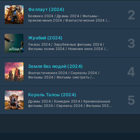
2024 / Американские фильмы / Фильмы
смотреть / Британские фильмы / Фильмы с
Фоллаут (2024)
высоким рейтингом / Интересные фильмы /
Анна медиум (2021-2026)
Крутые фильмы / Популярные фильмы
2 серия
Боевики 2024 / Драмы 2024 / Фильмы-
Не требуется
1-5 сезон
приключения 2024 / Фантастические 2024 /
Сериалы 2024 / Фильмы 2024 / Фильмы
смотреть / Сериалы в 4K UHD / Американские
сериалы
Преступление с низким IQ (2026)
24 серия
Жребий (2024)
DubLik.TV
1 сезон
Ужасы 2024 / Зарубежные фильмы 2024 /
Фильмы осени 2024 / Новинки кино 2024 /
Последние фильмы / Фильмы 2024 /
Страна боев (2026)
Американские фильмы / Фильмы смотреть /
1 серия
Фильмы с высоким рейтингом / Интересные
Coldfilm
1 сезон
Земля без людей (2024)
фильмы / Крутые фильмы / Популярные
фильмы
Фантастические 2024 / Сериалы 2024 /
Фильмы 2024 / Фильмы смотреть /
Рыцарь Семи Королевств (2026)
6 серия
Американские сериалы
Syncmer
1 сезон
Король Талсы (2024)
Чудо-человек (2026)
Драмы 2024 / Комедии 2024 / Криминальные
8 серия
фильмы 2024 / Сериалы 2024 / Фильмы 2024
HDrezka Studio
1 сезон
/ Фильмы смотреть / Американские сериалы
Красота (2026)
11 серия
ТО Дубляжная
1 сезон