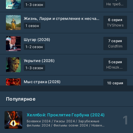
Не требуется
1-3 сезон
Жизнь, Ларри и стремление к несчастью: Почти история Америки (2026)
6 серия
TVShows
1 сезон
Шугар (2026)
7 серия
Coldfilm
1-2 сезон
Укрытие (2026)
5 серия
HDrezka Studio
1-3 сезон
Мыс страха (2026)
10 серия
Dragon Money Studio
1 сезон
Популярное
Библиотекари: Следующая глава (2026)
2 серия
LostFilm
1-2 сезон
Хеллбой: Проклятие Горбуна (2024)
Боевики 2024 / Ужасы 2024 / Зарубежные
Вторая мировая война с Томом Хэнксом (2026)
20 серия
фильмы 2024 / Фильмы осени 2024 / Новинки
кино 2024 / Последние фильмы / Фильмы
Дубляж HDrezka St.
1 сезон