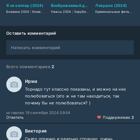
Я не киллер (2024)
Воображаемый друг (2024)
Ловушка (2024)
Боевики 2024
/
Комедии 2024
Ужасы 2024
/
Зарубежные фильмы 2024
/
Зарубежные фильмы 2024
/
Фильмы весны 202
/
Фильмы ве
Криминальные фильмы 2024
Оставить комментарий
Написать комментарий
Всего комментариев
2
Ирма
Торнадо тут классно показаны, и можно на них
полюбоваться (это ж не там находиться, так
почему бы не полюбоваться? )
оставлен 19 сентября 2024 09:54
Ответить
Поддерживаю
2
Виктория
Снято отлично и реально страшно, очень