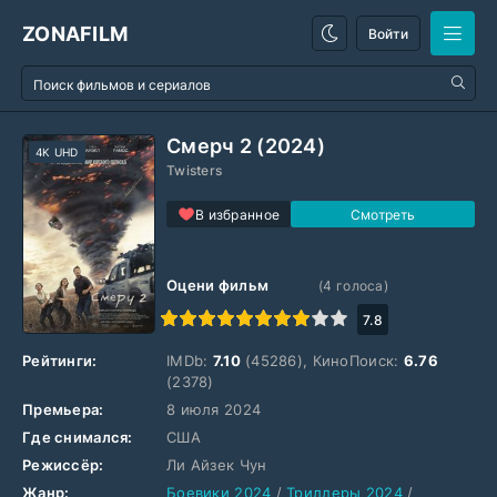
ZONAFILM
Войти
Смерч 2 (2024)
4K UHD
Twisters
В избранное
Оцени фильм
(
4
голоса)
1
2
3
4
5
6
7
8
9
10
7.8
Рейтинги:
IMDb:
7.10
(45286), КиноПоиск:
6.76
(2378)
Премьера:
8 июля 2024
Где снимался:
США
Режиссёр:
Ли Айзек Чун
Жанр:
Боевики 2024
/
Триллеры 2024
/