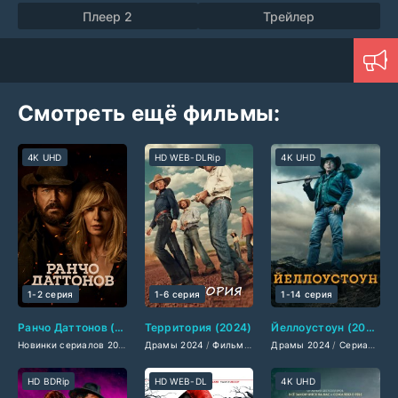
Плеер 2
Трейлер
Смотреть ещё фильмы:
4K UHD
HD WEB-DLRip
4K UHD
1-2 серия
1-6 серия
1-14 серия
Ранчо Даттонов (2026)
Территория (2024)
Йеллоустоун (2024)
Новинки сериалов 2026
/
Драмы 2026
Драмы 2024
/
/
Сериалы 2026
Фильмы-приключения 2024
Драмы 2024
/
Сериалы мая 2026
/
Сериалы 2024
/
Сериалы 
/
Фи
HD BDRip
HD WEB-DL
4K UHD