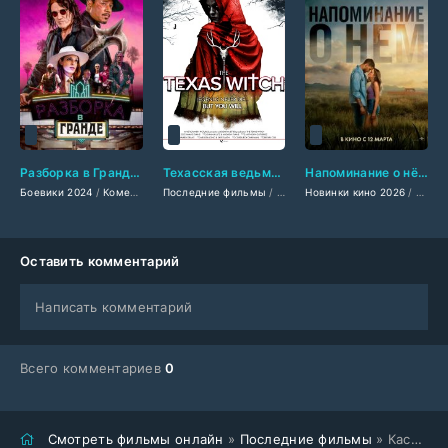
Разборка в Гранде (2024)
Техасская ведьма (2025)
Напоминание о нём (2026)
Боевики 2024
/
Комедии 2024
Последние фильмы
/
Зарубежные фильмы 2024
/
Фильмы 2025
Новинки кино 2026
/
Фильмы весны 202
/
Ужасы 2025
/
Филь
/
За
Оставить комментарий
Написать комментарий
Всего комментариев
0
Смотреть фильмы онлайн
»
Последние фильмы
» Каса Гранде (2026)