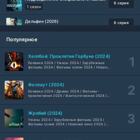
6 серия
1 сезон
Дельфин (2026)
8 серия
Не требуется
1-3 сезон
Популярное
Жизнь, Ларри и стремление к несчастью: Почти история Америки (2026)
6 серия
TVShows
1 сезон
Хеллбой: Проклятие Горбуна (2024)
Боевики 2024 / Ужасы 2024 / Зарубежные
Шугар (2026)
7 серия
фильмы 2024 / Фильмы осени 2024 / Новинки
кино 2024 / Последние фильмы / Фильмы
Coldfilm
1-2 сезон
2024 / Американские фильмы / Фильмы
смотреть / Британские фильмы / Фильмы с
Фоллаут (2024)
высоким рейтингом / Интересные фильмы /
Укрытие (2026)
Крутые фильмы / Популярные фильмы
5 серия
Боевики 2024 / Драмы 2024 / Фильмы-
HDrezka Studio
1-3 сезон
приключения 2024 / Фантастические 2024 /
Сериалы 2024 / Фильмы 2024 / Фильмы
смотреть / Сериалы в 4K UHD / Американские
сериалы
Мыс страха (2026)
10 серия
Жребий (2024)
Dragon Money Studio
1 сезон
Ужасы 2024 / Зарубежные фильмы 2024 /
Фильмы осени 2024 / Новинки кино 2024 /
Последние фильмы / Фильмы 2024 /
Библиотекари: Следующая глава (2026)
Американские фильмы / Фильмы смотреть /
2 серия
Фильмы с высоким рейтингом / Интересные
LostFilm
1-2 сезон