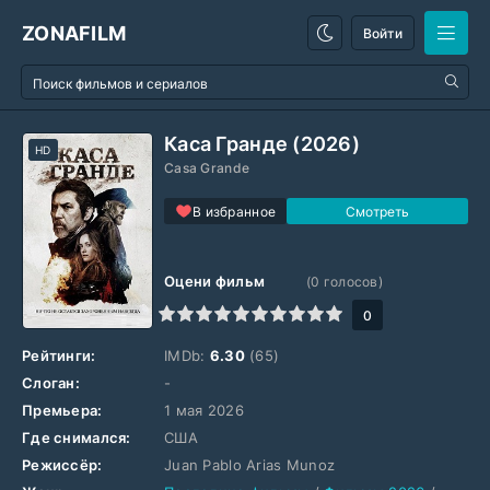
ZONAFILM
Войти
Каса Гранде (2026)
HD
Casa Grande
В избранное
Оцени фильм
(
0
голосов)
1
2
3
4
5
6
7
8
9
10
0
Рейтинги:
IMDb:
6.30
(65)
Слоган:
-
Премьера:
1 мая 2026
Где снимался:
США
Режиссёр:
Juan Pablo Arias Munoz