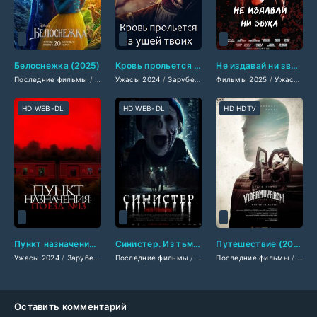
Белоснежка (2025)
Кровь прольется из ушей твоих (2024)
Не издавай ни звука (2025)
Последние фильмы
/
Фильмы 2025
Ужасы 2024
/
Мелодрамы 2025
/
Зарубежные фильмы 2024
Фильмы 2025
/
Приключения 2025
/
/
Ужасы 2025
Фильмы ос
/
Фэ
HD WEB-DL
HD WEB-DL
HD HDTV
Пункт назначения: Поезд № 13 (2024)
Синистер. Из тьмы (2025)
Путешествие (2025)
Ужасы 2024
/
Зарубежные фильмы 2024
Последние фильмы
/
Фильмы осени 2024
/
Фильмы 2025
Последние фильмы
/
/
Детективы 2025
Новинки кино 2
/
Филь
Оставить комментарий