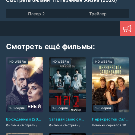
Смотреть онлайн "Потерянная жизнь (2026)"
Плеер 2
Трейлер
Смотреть ещё фильмы:
HD WEBRip
HD WEBRip
HD WEBRip
1-8 серия
1-8 серия
1-8 серия
Врожденный (2025)
Загадай свою смерть (2026)
Перекресток Салливанов (2026)
Фильмы смотреть
/
Сериалы 2025
Фильмы смотреть
/
Новинки сериалов 2025
/
Фильмы ужасов 2026
/
Сериалы декабря
/
Сериалы 
Новинки сериалов 2026
/