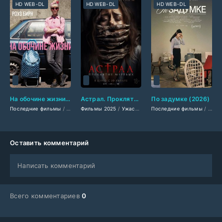
HD WEB-DL
HD WEB-DL
HD WEB-DL
На обочине жизни (2026)
Астрал. Проклятие мёртвых (2025)
По задумке (2026)
Последние фильмы
/
Фильмы 2026
Фильмы 2025
/
Драмы 2026
/
Ужасы 2025
/
Американские фильмы
Последние фильмы
/
Зарубежные фильмы 2
/
/
Филь
Фил
Оставить комментарий
Написать комментарий
Всего комментариев
0