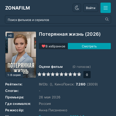
ZONAFILM
Войти
Потерянная жизнь (2026)
HD
В избранное
Оцени фильм
(
0
голосов)
1
2
3
4
5
6
7
8
9
10
0
1-8 серия
Рейтинги:
IMDb:
(), КиноПоиск:
7.260
(3009)
Слоган:
-
Премьера:
26 мая 2026
Где снимался:
Россия
Режиссёр:
Анна Писаненко