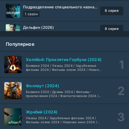
Подразделение специального назначения (2026)
6 серия
1 сезон
Дельфин (2026)
8 серия
Не требуется
1-3 сезон
Популярное
Жизнь, Ларри и стремление к несчастью: Почти история Америки (2026)
6 серия
TVShows
1 сезон
Хеллбой: Проклятие Горбуна (2024)
Боевики 2024 / Ужасы 2024 / Зарубежные
Шугар (2026)
7 серия
фильмы 2024 / Фильмы осени 2024 / Новинки
кино 2024 / Последние фильмы / Фильмы
Coldfilm
1-2 сезон
2024 / Американские фильмы / Фильмы
смотреть / Британские фильмы / Фильмы с
Фоллаут (2024)
высоким рейтингом / Интересные фильмы /
Укрытие (2026)
Крутые фильмы / Популярные фильмы
5 серия
Боевики 2024 / Драмы 2024 / Фильмы-
HDrezka Studio
1-3 сезон
приключения 2024 / Фантастические 2024 /
Сериалы 2024 / Фильмы 2024 / Фильмы
смотреть / Сериалы в 4K UHD / Американские
сериалы
Мыс страха (2026)
10 серия
Жребий (2024)
Dragon Money Studio
1 сезон
Ужасы 2024 / Зарубежные фильмы 2024 /
Фильмы осени 2024 / Новинки кино 2024 /
Последние фильмы / Фильмы 2024 /