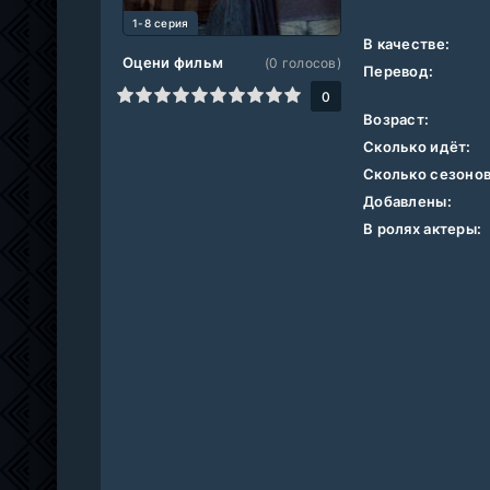
1-8 серия
В качестве:
Оцени фильм
(
0
голосов)
Перевод:
1
2
3
4
5
6
7
8
9
10
0
Возраст:
Сколько идёт:
Сколько сезонов
Добавлены:
В ролях актеры: