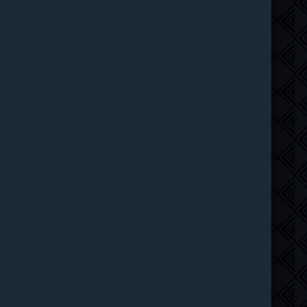
Цикл Пендрагона: Восхождение Мерлина (2025-2026)
7 серия
Coldfilm
1 сезон
Спартак: Дом Ашура (2025-2026)
10 серия
LostFilm
1 сезон
Криминальное прошлое (2026)
8 серия
TVShows
1-2 сезон
Похищение (2026)
5 серия
Не требуется
1 сезон