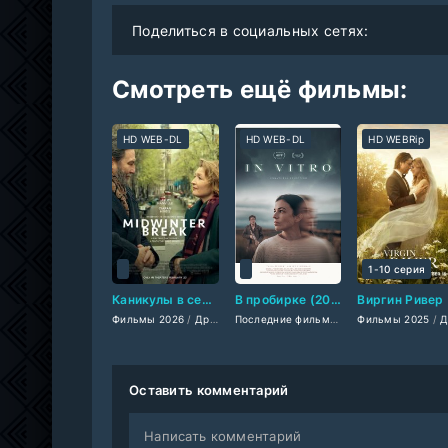
Поделиться в социальных сетях:
Смотреть ещё фильмы:
HD WEB-DL
HD WEB-DL
HD WEBRip
1-10 серия
Каникулы в середине зимы (2026)
В пробирке (2025)
Фильмы 2026
/
Драмы 2026
/
Зарубежные фильмы 2026
Последние фильмы
/
Зарубежные филь
Фильмы 2025
/
Бри
/
Драмы
Оставить комментарий
Написать комментарий