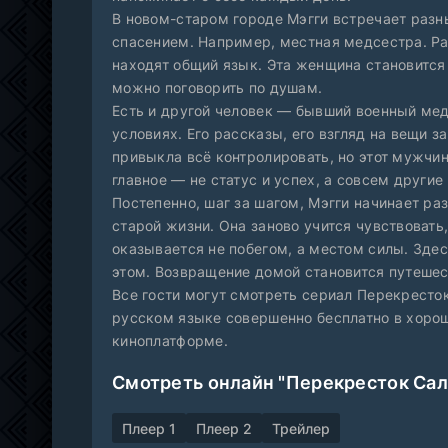
В новом-старом городе Мэгги встречает разн
спасением. Например, местная медсестра. Ра
находят общий язык. Эта женщина становится 
можно поговорить по душам.
Есть и другой человек — бывший военный мед
условиях. Его рассказы, его взгляд на вещи з
привыкла всё контролировать, но этот мужчин
главное — не статус и успех, а совсем другие
Постепенно, шаг за шагом, Мэгги начинает ра
старой жизни. Она заново учится чувствовать
оказывается не побегом, а местом силы. Здесь 
этом. Возвращение домой становится путешес
Все гости могут смотреть сериал Перекресток
русском языке совершенно бесплатно в хорош
киноплатформе.
Смотреть онлайн "Перекресток Сал
Плеер 1
Плеер 2
Трейлер