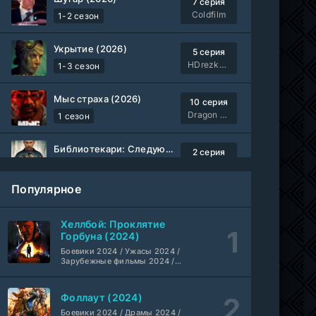
7 серия
Coldfilm
1-2 сезон
Укрытие (2026)
5 серия
HDrezka Studio
1-3 сезон
Мыс страха (2026)
10 серия
Dragon Money Studio
1 сезон
Библиотекари: Следующая глава (2026)
2 серия
LostFilm
1-2 сезон
Популярное
Вторая мировая война с Томом Хэнксом (2026)
20 серия
Дубляж HDrezka St.
1 сезон
Хеллбой: Проклятие
Горбуна (2024)
Анна медиум (2021-2026)
Боевики 2024 / Ужасы 2024 /
2 серия
Зарубежные фильмы 2024 /
Не требуется
1-5 сезон
Фильмы осени 2024 / Новинки
кино 2024 / Последние
фильмы / Фильмы 2024 /
Фоллаут (2024)
Преступление с низким IQ (2026)
Американские фильмы /
24 серия
Фильмы смотреть /
Боевики 2024 / Драмы 2024 /
DubLik.TV