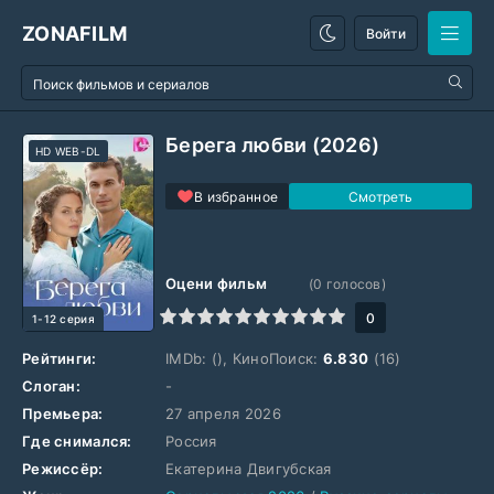
ZONAFILM
Войти
Берега любви (2026)
HD WEB-DL
В избранное
Оцени фильм
(
0
голосов)
1
2
3
4
5
6
7
8
9
10
0
1-12 серия
Рейтинги:
IMDb:
(), КиноПоиск:
6.830
(16)
Слоган:
-
Премьера:
27 апреля 2026
Где снимался:
Россия
Режиссёр:
Екатерина Двигубская