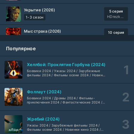
Укрытие (2026)
5 серия
HDrezka Studio
1-3 сезон
Мыс страха (2026)
10 серия
Dragon Money Studio
1 сезон
Популярное
Библиотекари: Следующая глава (2026)
2 серия
LostFilm
1-2 сезон
Хеллбой: Проклятие Горбуна (2024)
Боевики 2024 / Ужасы 2024 / Зарубежные
Вторая мировая война с Томом Хэнксом (2026)
20 серия
фильмы 2024 / Фильмы осени 2024 / Новинки
кино 2024 / Последние фильмы / Фильмы
Дубляж HDrezka St.
1 сезон
2024 / Американские фильмы / Фильмы
смотреть / Британские фильмы / Фильмы с
Фоллаут (2024)
высоким рейтингом / Интересные фильмы /
Анна медиум (2021-2026)
Крутые фильмы / Популярные фильмы
2 серия
Боевики 2024 / Драмы 2024 / Фильмы-
Не требуется
1-5 сезон
приключения 2024 / Фантастические 2024 /
Сериалы 2024 / Фильмы 2024 / Фильмы
смотреть / Сериалы в 4K UHD / Американские
сериалы
Преступление с низким IQ (2026)
24 серия
Жребий (2024)
DubLik.TV
1 сезон
Ужасы 2024 / Зарубежные фильмы 2024 /
Фильмы осени 2024 / Новинки кино 2024 /
Последние фильмы / Фильмы 2024 /