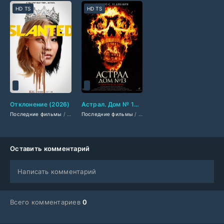
HD TS
HD TS
Отклонение (2026)
Астрал. Дом № 13 (2025)
Последние фильмы
/
Фильмы 2026
Последние фильмы
/
Драмы 2026
/
Фильмы смотреть
/
Комедии 2026
/
/
Фильмы ужа
Новинки ки
Оставить комментарий
Написать комментарий
Всего комментариев
0