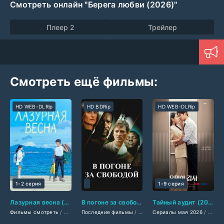
Смотреть онлайн "Берега любви (2026)"
Плеер 2
Трейлер
Смотреть ещё фильмы:
HD WEB-DLRip
HD BDRip
HD WEB-DLRip
1-2 серия
1-9 серия
Лазурная весна (2026)
В погоне за свободой (2025)
Тайный аудит (2026)
Фильмы смотреть
/
Мелодрамы 2026
Последние фильмы
/
Сериалы 2026
/
Фильмы 2025
Сериалы мая 2026
/
Фильмы 2026
/
Драмы 2025
/
Новинки 
/
Комед
/
И