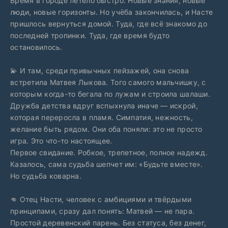
Время в городе летело быстро. Новые знания, новые
люди, новые горизонты. Но учёба закончилась, и Насте
пришлось вернуться домой. Туда, где всё знакомо до
последней тропинки. Туда, где время будто
остановилось.
💫 И там, среди привычных пейзажей, она снова
встретила Матвея Лыкова. Того самого мальчишку, с
которым когда-то бегала по лужам и строила шалаши.
Дружба детства вдруг вспыхнула иначе — искрой,
которая переросла в пламя. Симпатия, нежность,
желание быть рядом. Они оба поняли: это не просто
игра. Это что-то настоящее.
Первое свидание. Робкое, трепетное, полное надежд.
Казалось, сама судьба шепчет им: «Будьте вместе».
Но судьба коварна.
👊 Отец Насти, человек с амбициями и твёрдыми
принципами, сразу дал понять: Матвей — не пара.
Простой деревенский парень. Без статуса, без денег,