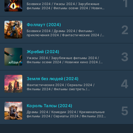
Боевики 2024 / Ужасы 2024 / Зарубежные
Шугар (2026)
7 серия
фильмы 2024 / Фильмы осени 2024 / Новинки
кино 2024 / Последние фильмы / Фильмы
Coldfilm
1-2 сезон
2024 / Американские фильмы / Фильмы
смотреть / Британские фильмы / Фильмы с
Фоллаут (2024)
высоким рейтингом / Интересные фильмы /
Укрытие (2026)
Крутые фильмы / Популярные фильмы
5 серия
Боевики 2024 / Драмы 2024 / Фильмы-
HDrezka Studio
1-3 сезон
приключения 2024 / Фантастические 2024 /
Сериалы 2024 / Фильмы 2024 / Фильмы
смотреть / Сериалы в 4K UHD / Американские
сериалы
Мыс страха (2026)
10 серия
Жребий (2024)
Dragon Money Studio
1 сезон
Ужасы 2024 / Зарубежные фильмы 2024 /
Фильмы осени 2024 / Новинки кино 2024 /
Последние фильмы / Фильмы 2024 /
Библиотекари: Следующая глава (2026)
Американские фильмы / Фильмы смотреть /
2 серия
Фильмы с высоким рейтингом / Интересные
LostFilm
1-2 сезон
Земля без людей (2024)
фильмы / Крутые фильмы / Популярные
фильмы
Фантастические 2024 / Сериалы 2024 /
Фильмы 2024 / Фильмы смотреть /
Вторая мировая война с Томом Хэнксом (2026)
20 серия
Американские сериалы
Дубляж HDrezka St.
1 сезон
Король Талсы (2024)
Анна медиум (2021-2026)
Драмы 2024 / Комедии 2024 / Криминальные
2 серия
фильмы 2024 / Сериалы 2024 / Фильмы 2024
Не требуется
1-5 сезон
/ Фильмы смотреть / Американские сериалы