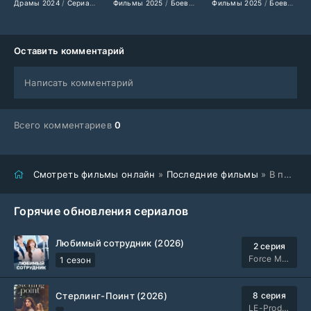
Драмы 2024
/
Сериалы 2024
Фильмы 2025
/
Фильмы 2024
/
Боевики 2025
/
Фильмы смотреть
Фильмы 2025
/
Фильмы-криминал 20
/
Американски
/
Боевики 2025
Оставить комментарий
Написать комментарий
Всего комментариев
0
Смотреть фильмы онлайн
»
Последние фильмы
» В погоне за свободой (2025)
Горячие обновления сериалов
Любимый сотрудник (2026)
2 серия
Force Media
1 сезон
Стерлинг-Поинт (2026)
8 серия
LE-Production