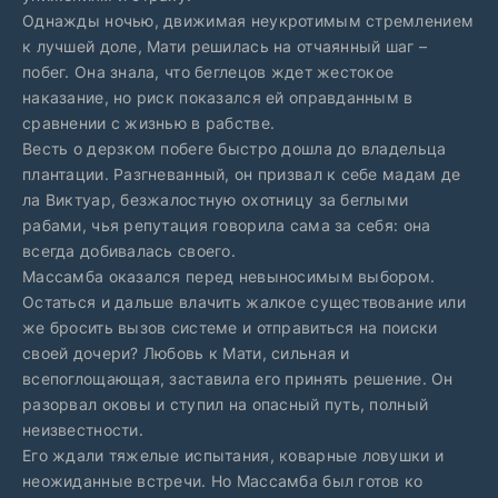
Однажды ночью, движимая неукротимым стремлением
к лучшей доле, Мати решилась на отчаянный шаг –
побег. Она знала, что беглецов ждет жестокое
наказание, но риск показался ей оправданным в
сравнении с жизнью в рабстве.
Весть о дерзком побеге быстро дошла до владельца
плантации. Разгневанный, он призвал к себе мадам де
ла Виктуар, безжалостную охотницу за беглыми
рабами, чья репутация говорила сама за себя: она
всегда добивалась своего.
Массамба оказался перед невыносимым выбором.
Остаться и дальше влачить жалкое существование или
же бросить вызов системе и отправиться на поиски
своей дочери? Любовь к Мати, сильная и
всепоглощающая, заставила его принять решение. Он
разорвал оковы и ступил на опасный путь, полный
неизвестности.
Его ждали тяжелые испытания, коварные ловушки и
неожиданные встречи. Но Массамба был готов ко