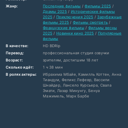
Жанр:
Последние фильмы
/
Фильмы 2025
/
Драмы 2025
/
Исторические фильмы
2025
/
Приключения 2025
/
Зарубежные
фильмы 2025
/
Фильмы смотреть
/
Французские фильмы
/
Фильмы весны
2025
/
Новинки кино 2025
/
Популярные
фильмы
В качестве:
HD BDRip
Перевод:
профессиональная студия озвучки
Возраст:
зрителям, достигшим 18 лет
Сколько идёт:
1 ч 38 мин
В ролях актеры:
Ибрахима Мбайе, Камилль Коттен, Анна
Тиандум, Феликс Лефевр, Вассили
Шнайдер, Лансело Курсьера, Свала
Эмати, Лазар Минунгу, Бенуа
Мажимель, Марк Барбе