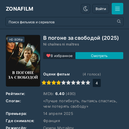
ZONAFILM
Войти
В погоне за свободой (2025)
HD BDRip
Ni chaînes ni maîtres
В избранное
Оцени фильм
(
4
голоса)
1
2
3
4
5
6
7
8
9
10
4
Рейтинги:
IMDb:
6.40
(490)
Слоган:
«Лучше погибнуть, пытаясь спастись,
чем потерять свободу»
Премьера:
14 апреля 2025
Где снимался:
Франция
Режиссёр:
Симон Мутайру