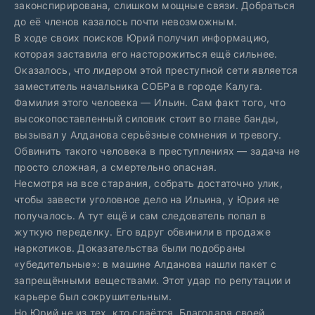
законспирирована, слишком мощные связи. Добраться
до её членов казалось почти невозможным.
В ходе своих поисков Юрий получил информацию,
которая заставила его насторожиться ещё сильнее.
Оказалось, что лидером этой преступной сети является
заместитель начальника СОБРа в городе Калуга.
Фамилия этого человека — Ильин. Сам факт того, что
высокопоставленный силовик стоит во главе банды,
вызывал у Алданова серьёзные сомнения и тревогу.
Обвинить такого человека в преступлениях — задача не
просто сложная, а смертельно опасная.
Несмотря на все старания, собрать достаточно улик,
чтобы завести уголовное дело на Ильина, у Юрия не
получалось. А тут ещё и сам следователь попал в
жуткую переделку. Его вдруг обвинили в продаже
наркотиков. Доказательства были подобраны
«убедительные»: в машине Алданова нашли пакет с
запрещёнными веществами. Этот удар по репутации и
карьере был сокрушительным.
Но Юрий не из тех, кто сдаётся. Благодаря своей