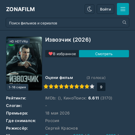
ZONAFILM
Войти
Извозчик (2026)
HD HDTVRip
В избранное
Оцени фильм
(
3
голоса)
1
2
3
4
5
6
7
8
9
10
9
1-16 серия
Рейтинги:
IMDb:
(), КиноПоиск:
6.611
(3170)
Слоган:
-
Премьера:
18 мая 2026
Где снимался:
Россия
Режиссёр:
Сергей Краснов