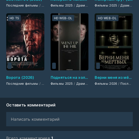
Последние фильмы
/
Фильмы 2025
Фильмы 2025
/
Драмы 2025
/
Драмы 2025
/
Фильмы-криминал 2025
Фильмы 2025
/
Сериалы 2025
/
Драмы 2025
/
Фильмы
/
Тр
HD TS
HD WEB-DL
HD WEB-DL
Ворота (2026)
Подняться на холм (2025)
Верни меня из мёртвых (2026)
Последние фильмы
/
Фильмы 2026
Фильмы 2025
/
Триллеры 2026
/
Драмы 2025
/
Фильмы 2026
Американские фильмы
/
Мелодрамы 2025
/
Последние фильмы
/
Три
/
Ф
Оставить комментарий
Написать комментарий
Всего комментариев
1