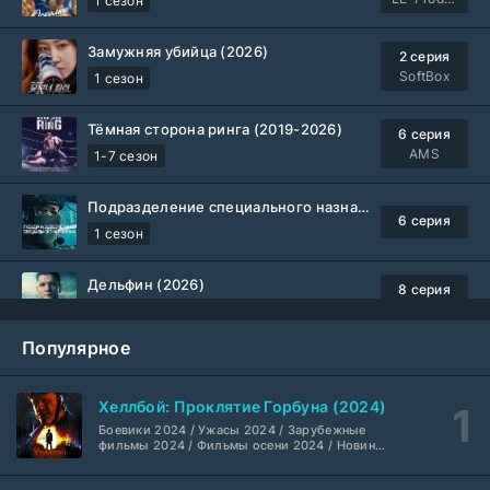
1 сезон
Замужняя убийца (2026)
2 серия
SoftBox
1 сезон
Тёмная сторона ринга (2019-2026)
6 серия
AMS
1-7 сезон
Подразделение специального назначения (2026)
6 серия
1 сезон
Дельфин (2026)
8 серия
Не требуется
1-3 сезон
Популярное
Жизнь, Ларри и стремление к несчастью: Почти история Америки (2026)
6 серия
TVShows
1 сезон
Хеллбой: Проклятие Горбуна (2024)
Боевики 2024 / Ужасы 2024 / Зарубежные
Шугар (2026)
7 серия
фильмы 2024 / Фильмы осени 2024 / Новинки
кино 2024 / Последние фильмы / Фильмы
Coldfilm
1-2 сезон
2024 / Американские фильмы / Фильмы