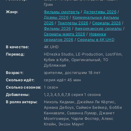
Грин
Жанр:
Фильмы смотреть
/
Детективы 2026
/
Драмы 2026
/
Криминальные фильмы
2026
/
Триллеры 2026
/
Сериалы 2026
/
Фильмы 2026
/
Американские сериалы
/
Сериалы марта 2026
/
Новинки
сериалов 2026
/
Сериалы в 4K UHD
В качестве:
4K UHD
Перевод:
HDrezka Studio, LE-Production, LostFilm,
Кубик в Кубе, Оригинальный, ТО
Дубляжная
Возраст:
зрителям, достигшим 18 лет
Сколько идёт:
серия идёт 45 мин
Сколько сезонов:
1 сезон
Добавлены:
1,2,3,4,5,6,7,8 серия 1 сезона
В ролях актеры:
Николь Кидман, Джейми Ли Кёртис,
Ариана Дебоуз, Саймон Бейкер, Бобби
Каннавале, Саванна Лумар, Джанет
Монтгомери, Чарли Фостер, Алекс
Клейн, Энсон Маунт