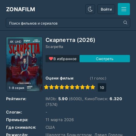
ZONAFILM
Войти
Скарпетта (2026)
4K UHD
Scarpetta
В избранное
Оцени фильм
(
1
голос)
1
2
3
4
5
6
7
8
9
10
10
1-8 серия
Рейтинги:
IMDb:
5.90
(6000), КиноПоиск:
6.320
(7574)
Слоган:
-
Премьера:
11 марта 2026
Где снимался:
США
Режиссёр:
Шарлотта Брандстром, Дэвид Гордон