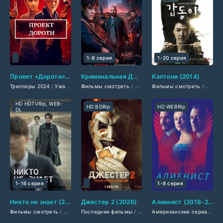
1-8 серия
1-20 серия
Проект «Дороти» (2024)
Криминальная ДНК (2023-2025)
Каптони (2014)
Триллеры 2024
/
Ужасы 2024
Фильмы смотреть
/
Фантастические 2024
/
Сериалы 2025
/
Фильмы смотреть
Зарубежные фильмы 202
/
Фильмы 2025
/
Сериа
/
Б
HD HDTVRip, WEB-
HD BDRip
HD WEBRip
DL
1-16 серия
1-8 серия
Никто не знает (2020)
Джестер 2 (2026)
Алиенист (2018-2020)
Фильмы смотреть
/
Дорамы
Последние фильмы
/
Сериалы про маньяков
/
Фильмы 2026
/
Фильмы ужасов
Американские сериалы
/