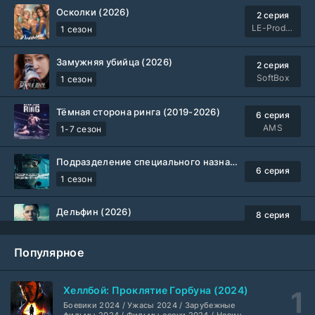
Осколки (2026)
2 серия
LE-Production
1 сезон
Замужняя убийца (2026)
2 серия
SoftBox
1 сезон
Тёмная сторона ринга (2019-2026)
6 серия
AMS
1-7 сезон
Подразделение специального назначения (2026)
6 серия
1 сезон
Дельфин (2026)
8 серия
Не требуется
1-3 сезон
Популярное
Жизнь, Ларри и стремление к несчастью: Почти история Америки (2026)
6 серия
TVShows
1 сезон
Хеллбой: Проклятие Горбуна (2024)
Боевики 2024 / Ужасы 2024 / Зарубежные
Шугар (2026)
7 серия