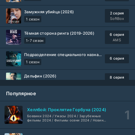
Замужняя убийца (2026)
2 серия
SoftBox
1 сезон
Тёмная сторона ринга (2019-2026)
6 серия
AMS
1-7 сезон
Подразделение специального назначения (2026)
6 серия
1 сезон
Дельфин (2026)
8 серия
Не требуется
1-3 сезон
Популярное
Жизнь, Ларри и стремление к несчастью: Почти история Америки (2026)
6 серия
TVShows
1 сезон
Хеллбой: Проклятие Горбуна (2024)
Боевики 2024 / Ужасы 2024 / Зарубежные
Шугар (2026)
7 серия
фильмы 2024 / Фильмы осени 2024 / Новинки
кино 2024 / Последние фильмы / Фильмы
Coldfilm
1-2 сезон
2024 / Американские фильмы / Фильмы
смотреть / Британские фильмы / Фильмы с