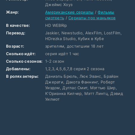
Джеймс Хоуз
Жанр:
Американские сериалы
/
Фильмы
смотреть
/
Сериалы про маньяков
В качестве:
HD WEBRip
Перевод:
Jaskier, Newstudio, AlexFilm, LostFilm,
HDrezka Studio, Кубик в Кубе
Возраст:
зрителям, достигшим 18 лет
Сколько идёт:
серия идёт 1 час
Сколько сезонов:
1-2 сезон
Добавлены:
1,2,3,4,5,6,7,8 серия 2 сезона
В ролях актеры:
Даниэль Брюль, Люк Эванс, Брайан
Джерати, Дакота Фаннинг, Роберт
Уиздом, Дуглас Смит, Мэттью Шир,
К'Орианка Килчер, Мэтт Линтц, Дэвид
Уилмот