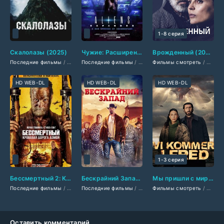
1-8 серия
Скалолазы (2025)
Чужие: Расширенная версия (2024)
Врожденный (2025)
Последние фильмы
/
Американские фильмы
Последние фильмы
/
/
Боевики 2024
Фильмы 2024
Фильмы смотреть
/
/
Триллеры 2024
Документальны
/
Сериа
/
У
HD WEB-DL
HD WEB-DL
HD WEB-DL
1-3 серия
Бессмертный 2: Кровавая дорога домой (2025)
Бескрайний Запад (2025)
Мы пришли с миром (2025)
Последние фильмы
/
Американские фильмы
Последние фильмы
/
/
Британские фильмы
Фильмы 2025
Фильмы смотреть
/
Боевики 2025
/
Фильмы см
/
Сериа
/
Оставить комментарий