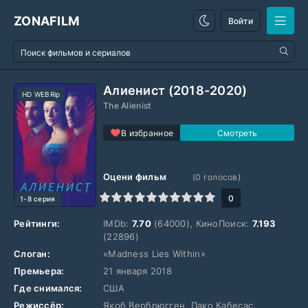
ZONAFILM
Войти
Алиенист (2018-2020)
HD WEBRip
The Alienist
В избранное
Оцени фильм
(
0
голосов)
1
2
3
4
5
6
7
8
9
10
0
1-8 серия
Рейтинги:
IMDb:
7.70
(64000), КиноПоиск:
7.193
(22896)
Слоган:
«Madness Lies Within»
Премьера:
21 января 2018
Где снимался:
США
Режиссёр:
Якоб Вербрюгген, Пако Кабесас,