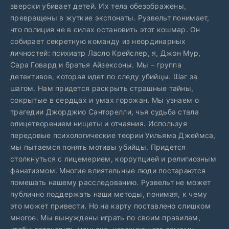
зверски убивает детей. Их тела обезображены,
превращены в жуткие экспонаты. Рузвельт понимает,
что полиция не в силах остановить этот кошмар. Он
собирает секретную команду из неординарных
личностей: психиатр Ласло Крейслер, я, Джон Мур,
Сара Говард и братья Айзексоны. Мы – группа
детективов, которая идет по следу убийцы. Шаг за
шагом. Нам придется раскрыть страшные тайны,
сокрытые в сердцах и умах горожан. Мы узнаем о
трагедии Джорджио Санторелли, чья судьба стала
олицетворением нищеты и отчаяния. Используя
передовые психологические теории Уильяма Джеймса,
мы пытаемся понять мотивы убийцы. Придется
столкнуться с лицемерием, коррупцией и религиозным
фанатизмом. Многие влиятельные люди постараются
помешать нашему расследованию. Рузвельт не может
публично поддержать наши методы, понимая, к чему
это может привести. Но на карту поставлено слишком
многое. Мы вынуждены играть по своим правилам,