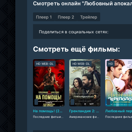
Смотреть онлайн "Любовный апокал
Плеер 1
Плеер 2
Трейлер
Поделиться в социальных сетях:
Смотреть ещё фильмы:
HD WEB-DL
HD WEB-DL
HD
На помощь! (2026)
Гренландия 2: Миграция (2026)
Последние фильмы
/
Американские фильмы
Американские фильмы
/
/
Фильмы смотре
Британские ф