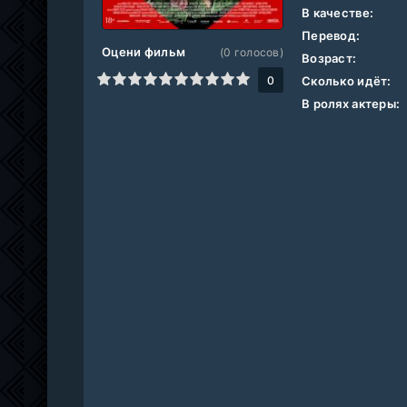
В качестве:
Перевод:
Оцени фильм
(
0
голосов)
Возраст:
1
2
3
4
5
6
7
8
9
10
0
Сколько идёт:
В ролях актеры: