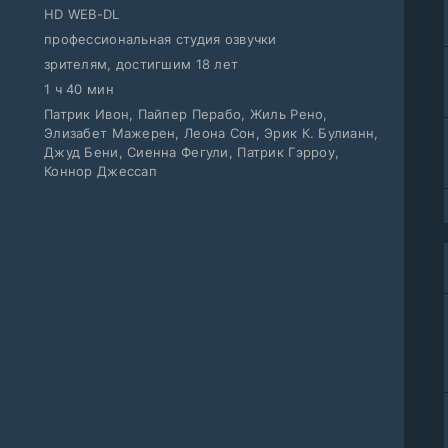
HD WEB-DL
профессиональная студия озвучки
зрителям, достигшим 18 лет
1 ч 40 мин
Патрик Ивон, Пайпер Перабо, Жиль Рено,
Элизабет Мажерен, Леона Сон, Эрик К. Булианн,
Джуд Бени, Сиенна Фегули, Патрик Гэрроу,
Коннор Джессап