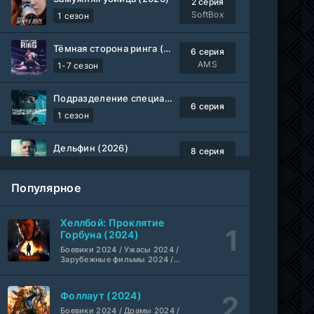
2 серия
SoftBox
1 сезон
Тёмная сторона ринга (2019-2026)
6 серия
AMS
1-7 сезон
Подразделение специального назначения (2026)
6 серия
1 сезон
Дельфин (2026)
8 серия
Не требуется
1-3 сезон
Популярное
Жизнь, Ларри и стремление к несчастью: Почти история Америки (2026)
6 серия
TVShows
1 сезон
Хеллбой: Проклятие
Горбуна (2024)
Шугар (2026)
Боевики 2024 / Ужасы 2024 /
7 серия
Зарубежные фильмы 2024 /
Coldfilm
1-2 сезон
Фильмы осени 2024 / Новинки
кино 2024 / Последние
фильмы / Фильмы 2024 /
Фоллаут (2024)
Укрытие (2026)
Американские фильмы /
5 серия
Фильмы смотреть /
Боевики 2024 / Драмы 2024 /
HDrezka Studio