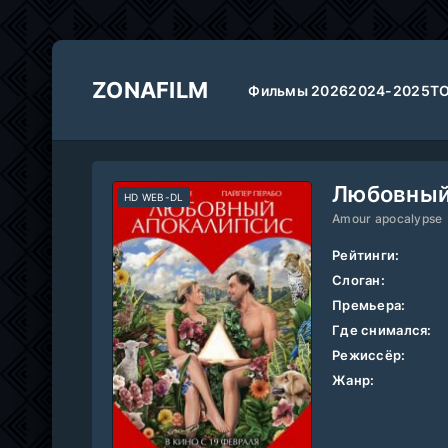
ZONAFILM
Фильмы 2026
2024-2025
Т
Любовный
HD WEB-DL
Amour apocalypse
Рейтинги:
Слоган:
Премьера:
Где снимался:
Режиссёр:
Жанр: