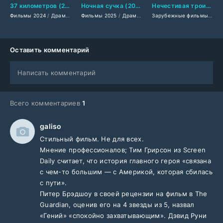
37 километров (2024)
Ночная сучка (2025)
Нечестивая троица (2025)
Фильмы 2024
/
Драмы 2024
Фильмы 2025
/
Последние фильмы
/
Драмы 2025
/
Фильмы лета 2024 года
/
Зарубежные фильмы 2
Зарубежные фильмы 2025
/
Но
Оставить комментарий
Написать комментарий
Всего комментариев
1
galiso
Стильный фильм. Не для всех.
Мнение профессионалов; Тим Грирсон из Screen
Daily считает, что история главного героя «связана
с чем-то большим — с Америкой, которая сбилась
с пути».
Питер Брэдшоу в своей рецензии на фильм в The
Guardian, оценив его на 4 звезды из 5, назвал
«Гений» «спокойно захватывающим». Дэвид Руни