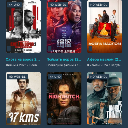
4K UHD
HD WEB-DL
HD WEB-DL
Охота на воров 2: Пантера (2025)
Поймать воров (2025)
Афера маслом (2025)
Фильмы 2025
/
Боевики 2025
Последние фильмы
/
Драмы 2025
/
Фильмы-криминал 2025
/
Фильмы 2024
Фильмы 2024
/
Китайские филь
/
Зарубежные фильмы 2025
/
Триллер
HD WEB-DL
4K UHD
HD WEB-DL