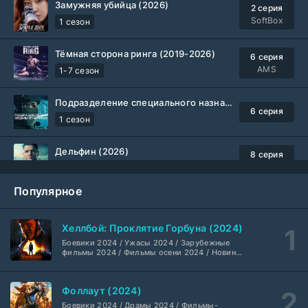
Замужняя убийца (2026)
2 серия
SoftBox
1 сезон
Тёмная сторона ринга (2019-2026)
6 серия
AMS
1-7 сезон
Подразделение специального назначения (2026)
6 серия
1 сезон
Дельфин (2026)
8 серия
Не требуется
1-3 сезон
Популярное
Жизнь, Ларри и стремление к несчастью: Почти история Америки (2026)
6 серия
TVShows
1 сезон
Хеллбой: Проклятие Горбуна (2024)
Боевики 2024 / Ужасы 2024 / Зарубежные
Шугар (2026)
7 серия
фильмы 2024 / Фильмы осени 2024 / Новинки
кино 2024 / Последние фильмы / Фильмы
Coldfilm
1-2 сезон
2024 / Американские фильмы / Фильмы
смотреть / Британские фильмы / Фильмы с
Фоллаут (2024)
высоким рейтингом / Интересные фильмы /
Укрытие (2026)
Крутые фильмы / Популярные фильмы
5 серия
Боевики 2024 / Драмы 2024 / Фильмы-