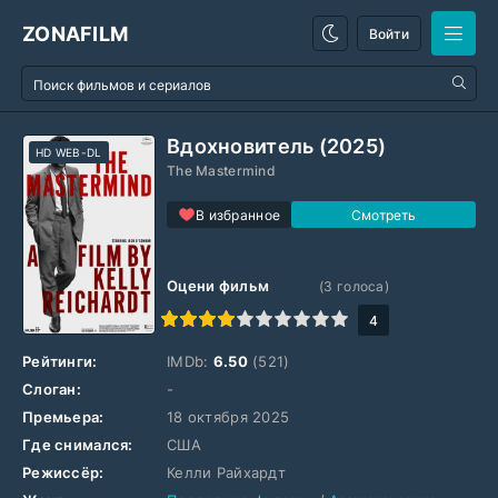
ZONAFILM
Войти
Вдохновитель (2025)
HD WEB-DL
The Mastermind
В избранное
Оцени фильм
(
3
голоса)
1
2
3
4
5
6
7
8
9
10
4
Рейтинги:
IMDb:
6.50
(521)
Слоган:
-
Премьера:
18 октября 2025
Где снимался:
США
Режиссёр:
Келли Райхардт