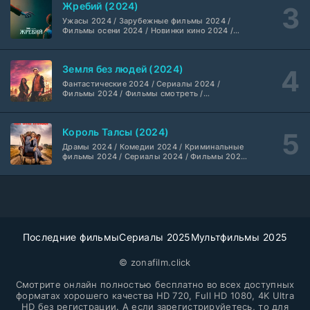
10 серия
Жребий (2024)
Dragon Money Studio
1 сезон
Ужасы 2024 / Зарубежные фильмы 2024 /
Фильмы осени 2024 / Новинки кино 2024 /
Последние фильмы / Фильмы 2024 /
Библиотекари: Следующая глава (2026)
Американские фильмы / Фильмы смотреть /
2 серия
Фильмы с высоким рейтингом / Интересные
LostFilm
1-2 сезон
Земля без людей (2024)
фильмы / Крутые фильмы / Популярные
фильмы
Фантастические 2024 / Сериалы 2024 /
Фильмы 2024 / Фильмы смотреть /
Вторая мировая война с Томом Хэнксом (2026)
20 серия
Американские сериалы
Дубляж HDrezka St.
1 сезон
Король Талсы (2024)
Анна медиум (2021-2026)
Драмы 2024 / Комедии 2024 / Криминальные
2 серия
фильмы 2024 / Сериалы 2024 / Фильмы 2024
Не требуется
1-5 сезон
/ Фильмы смотреть / Американские сериалы
Преступление с низким IQ (2026)
24 серия
DubLik.TV
1 сезон
Последние фильмы
Сериалы 2025
Мультфильмы 2025
Страна боев (2026)
1 серия
Coldfilm
© zonafilm.click
1 сезон
Смотрите онлайн полностью бесплатно во всех доступных
Рыцарь Семи Королевств (2026)
форматах хорошего качества HD 720, Full HD 1080, 4K Ultra
6 серия
HD без регистрации. А если зарегистрируйетесь, то для
Syncmer