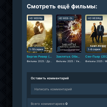
Смотреть ещё фильмы:
HD WEBRip
HD WEB-DL
HD WEBRip
1-10 серия
1-6 серия
Виргин Ривер (2019-2026)
Заклятье. Обитель дьявола (2025)
Фильмы 2025
/
Драмы 2025
Фильмы 2025
/
Мелодрамы 2025
/
Ужасы 2025
Фильмы 2025
/
Сериалы 202
/
Зарубежн
/
Фильмы-кри
Оставить комментарий
Написать комментарий
Всего комментариев
0