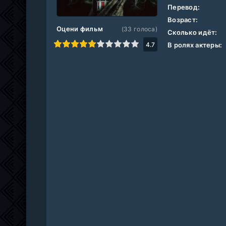
Перевод:
Возраст:
Оцени фильм
(
33
голоса)
Сколько идёт:
1
2
3
4
5
6
7
8
9
10
4.7
В ролях актеры: