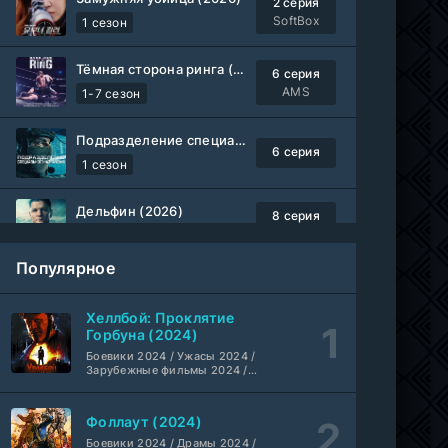
2 серия
SoftBox
1 сезон
Тёмная сторона ринга (2019-2026)
6 серия
AMS
1-7 сезон
Подразделение специального назначения (2026)
6 серия
1 сезон
Дельфин (2026)
8 серия
Не требуется
1-3 сезон
Популярное
Жизнь, Ларри и стремление к несчастью: Почти история Америки (2026)
6 серия
TVShows
1 сезон
Хеллбой: Проклятие
Горбуна (2024)
Шугар (2026)
Боевики 2024 / Ужасы 2024 /
7 серия
Зарубежные фильмы 2024 /
Coldfilm
1-2 сезон
Фильмы осени 2024 / Новинки
кино 2024 / Последние
фильмы / Фильмы 2024 /
Фоллаут (2024)
Укрытие (2026)
Американские фильмы /
5 серия
Фильмы смотреть /
Боевики 2024 / Драмы 2024 /
HDrezka Studio