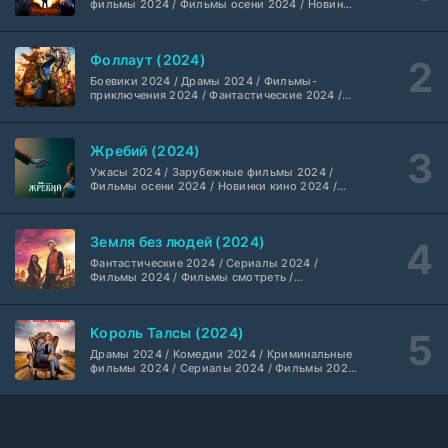
7 серия
фильмы 2024 / Фильмы осени 2024 / Новинки
кино 2024 / Последние фильмы / Фильмы
Coldfilm
1-2 сезон
2024 / Американские фильмы / Фильмы
смотреть / Британские фильмы / Фильмы с
Фоллаут (2024)
высоким рейтингом / Интересные фильмы /
Укрытие (2026)
Крутые фильмы / Популярные фильмы
5 серия
Боевики 2024 / Драмы 2024 / Фильмы-
HDrezka Studio
1-3 сезон
приключения 2024 / Фантастические 2024 /
Сериалы 2024 / Фильмы 2024 / Фильмы
смотреть / Сериалы в 4K UHD / Американские
сериалы
Мыс страха (2026)
10 серия
Жребий (2024)
Dragon Money Studio
1 сезон
Ужасы 2024 / Зарубежные фильмы 2024 /
Фильмы осени 2024 / Новинки кино 2024 /
Последние фильмы / Фильмы 2024 /
Библиотекари: Следующая глава (2026)
Американские фильмы / Фильмы смотреть /
2 серия
Фильмы с высоким рейтингом / Интересные
LostFilm
1-2 сезон
Земля без людей (2024)
фильмы / Крутые фильмы / Популярные
фильмы
Фантастические 2024 / Сериалы 2024 /
Фильмы 2024 / Фильмы смотреть /
Вторая мировая война с Томом Хэнксом (2026)
20 серия
Американские сериалы
Дубляж HDrezka St.
1 сезон
Король Талсы (2024)
Анна медиум (2021-2026)
Драмы 2024 / Комедии 2024 / Криминальные
2 серия
фильмы 2024 / Сериалы 2024 / Фильмы 2024
Не требуется
1-5 сезон
/ Фильмы смотреть / Американские сериалы
Преступление с низким IQ (2026)
24 серия
DubLik.TV