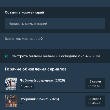
Оставить комментарий
Написать комментарий
Всего комментариев
0
Смотреть фильмы онлайн
»
Последние фильмы
» Тот самый (2025)
Горячие обновления сериалов
Любимый сотрудник (2026)
2 серия
Force Media
1 сезон
Стерлинг-Поинт (2026)
8 серия
LE-Production