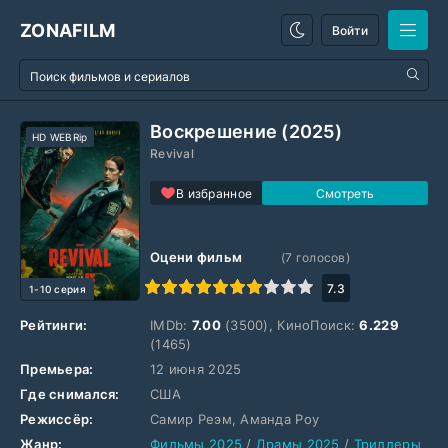
ZONAFILM
Войти
Воскрешение (2025)
HD WEBRip
Revival
В избранное
Оцени фильм
(
7
голосов)
1
2
3
4
5
6
7
8
9
10
7.3
1-10 серия
Рейтинги:
IMDb:
7.00
(3500), КиноПоиск:
6.229
(1465)
Премьера:
12 июня 2025
Где снимался:
США
Режиссёр:
Самир Реэм, Аманда Роу
Жанр:
Фильмы 2025
/
Драмы 2025
/
Триллеры