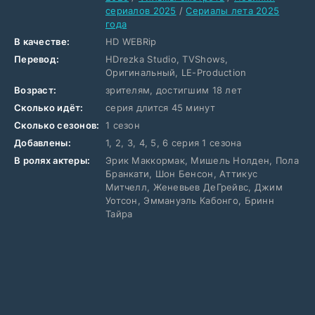
сериалов 2025
/
Сериалы лета 2025
года
В качестве:
HD WEBRip
Перевод:
HDrezka Studio, TVShows,
Оригинальный, LE-Production
Возраст:
зрителям, достигшим 18 лет
Сколько идёт:
серия длится 45 минут
Сколько сезонов:
1 сезон
Добавлены:
1, 2, 3, 4, 5, 6 серия 1 сезона
В ролях актеры:
Эрик Маккормак, Мишель Нолден, Пола
Бранкати, Шон Бенсон, Аттикус
Митчелл, Женевьев ДеГрейвс, Джим
Уотсон, Эммануэль Кабонго, Бринн
Тайра