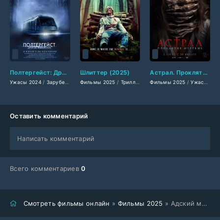
Полтергейст: Другое измерение (2024)
Шлиттер (2025)
Астрал. Проклятие мёртвых (2025)
Ужасы 2024
/
Зарубежные фильмы 2024
Фильмы 2025
/
/
Триллеры 2025
Фильмы осени 2024
Фильмы 2025
/
Ужасы 2025
/
Новинки кино 2
/
Ужасы 2025
/
Заруб
Оставить комментарий
Написать комментарий
Всего комментариев
0
Смотреть фильмы онлайн
»
Фильмы 2025
» Адский мотель (2025)