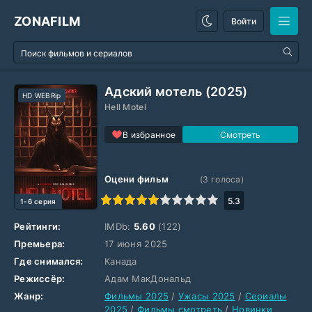
ZONAFILM
Войти
Адский мотель (2025)
HD WEBRip
Hell Motel
В избранное
Оцени фильм
(
3
голоса)
1
2
3
4
5
6
7
8
9
10
5.3
1-6 серия
Рейтинги:
IMDb:
5.60
(122)
Премьера:
17 июня 2025
Где снимался:
Канада
Режиссёр:
Адам МакДональд
Жанр:
Фильмы 2025
/
Ужасы 2025
/
Сериалы
2025
/
Фильмы смотреть
/
Новинки