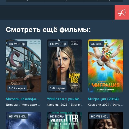
Смотреть ещё фильмы:
HD WEBRip
HD WEBRip
4K UHD
1-12 серия
1-8 серия
Мотель «Калифорния» (2025)
Убийство с улыбкой (2025)
Миграция (2024)
Дорамы
/
Мелодрамы 2025
Фильмы 2025
/
Сериалы 2025
/
Биографические фильмы 2025
/
Фильмы 2025
Комедии 2024
/
Фильмы смотреть
/
Фильмы-приключения 2024
/
Драм
HD WEB-DL
HD BDRip
HD WEB-DL