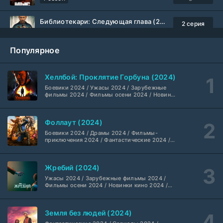
Библиотекари: Следующая глава (2026)
2 серия
LostFilm
1-2 сезон
Популярное
Вторая мировая война с Томом Хэнксом (2026)
20 серия
Дубляж HDrezka St.
1 сезон
Хеллбой: Проклятие Горбуна (2024)
Боевики 2024 / Ужасы 2024 / Зарубежные
Анна медиум (2021-2026)
2 серия
фильмы 2024 / Фильмы осени 2024 / Новинки
кино 2024 / Последние фильмы / Фильмы
Не требуется
1-5 сезон
2024 / Американские фильмы / Фильмы
смотреть / Британские фильмы / Фильмы с
Фоллаут (2024)
высоким рейтингом / Интересные фильмы /
Преступление с низким IQ (2026)
Крутые фильмы / Популярные фильмы
24 серия
Боевики 2024 / Драмы 2024 / Фильмы-
DubLik.TV
1 сезон
приключения 2024 / Фантастические 2024 /
Сериалы 2024 / Фильмы 2024 / Фильмы
смотреть / Сериалы в 4K UHD / Американские
сериалы
Страна боев (2026)
1 серия
Жребий (2024)
Coldfilm
1 сезон
Ужасы 2024 / Зарубежные фильмы 2024 /
Фильмы осени 2024 / Новинки кино 2024 /
Последние фильмы / Фильмы 2024 /
Рыцарь Семи Королевств (2026)
Американские фильмы / Фильмы смотреть /
6 серия
Фильмы с высоким рейтингом / Интересные
Syncmer
1 сезон
Земля без людей (2024)
фильмы / Крутые фильмы / Популярные
фильмы