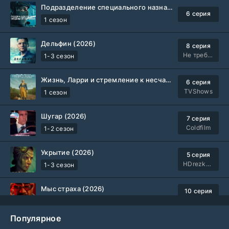
Подразделение специального назначения (2026)
6 серия
1 сезон
Дельфин (2026)
8 серия
Не требуется
1-3 сезон
Жизнь, Ларри и стремление к несчастью: Почти история Америки (2026)
6 серия
TVShows
1 сезон
Шугар (2026)
7 серия
Coldfilm
1-2 сезон
Укрытие (2026)
5 серия
HDrezka Studio
1-3 сезон
Мыс страха (2026)
10 серия
Dragon Money Studio
1 сезон
Популярное
Библиотекари: Следующая глава (2026)
2 серия