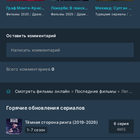
Граф Монте-Кристо (2025)
Локерби: В поисках правды (2025)
Мехмед: Султан Завоевателей (2024-2026)
Фильмы 2025
/
Драмы 2025
Фильмы 2025
/
Приключения 2025
/
Драмы 2025
/
Сериалы 2025
Турецкие сериалы
/
Сериалы 2025
/
Фильмы смот
/
/
Фильмы
Сериа
Оставить комментарий
Написать комментарий
Всего комментариев
0
Смотреть фильмы онлайн
»
Последние фильмы
» Легенда о Вильгельме Телле (2025)
Горячие обновления сериалов
Тёмная сторона ринга (2019-2026)
6 серия
AMS
1-7 сезон