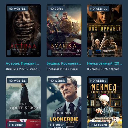
HD WEB-DL
HD BDRip
HD WEB-DL
Астрал. Проклятие мёртвых (2025)
Будика: Королева воинов (2024)
Неукротимый (2025)
Фильмы 2025
/
Ужасы 2025
Боевики 2024
/
Зарубежные фильмы 2025
/
Военные фильмы 2024
Фильмы 2025
/
Последние фильмы
/
/
Исторически
Драмы 2025
/
HD WEB-DL
HD WEBRip
HD WEBRip
1-8 серия
1-5 серия
1-32 серия