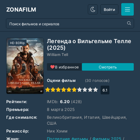
ZONAFILM
Войти
Легенда о Вильгельме Телле
HD BDRip
(2025)
William Tell
В избранное
Оцени фильм
(
30
голосов)
1
2
3
4
5
6
7
8
9
10
6.1
Рейтинги:
IMDb:
6.20
(428)
Премьера:
8 марта 2025
Где снимался:
Великобритания, Италия, Швейцария,
США
Режиссёр:
Ник Хэмм
Жанр:
Последние фильмы
/
Фильмы 2025
/