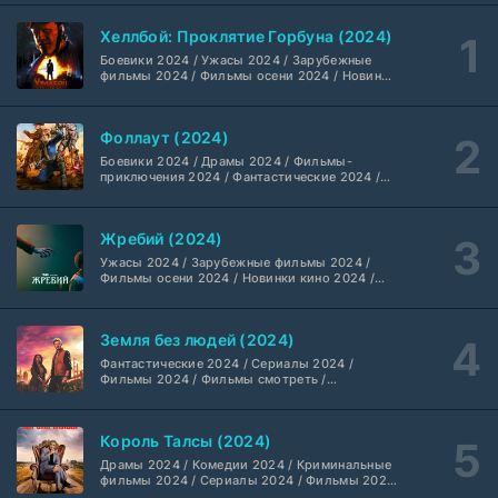
LostFilm
1-2 сезон
Хеллбой: Проклятие Горбуна (2024)
Боевики 2024 / Ужасы 2024 / Зарубежные
Вторая мировая война с Томом Хэнксом (2026)
20 серия
фильмы 2024 / Фильмы осени 2024 / Новинки
кино 2024 / Последние фильмы / Фильмы
Дубляж HDrezka St.
1 сезон
2024 / Американские фильмы / Фильмы
смотреть / Британские фильмы / Фильмы с
Фоллаут (2024)
высоким рейтингом / Интересные фильмы /
Анна медиум (2021-2026)
Крутые фильмы / Популярные фильмы
2 серия
Боевики 2024 / Драмы 2024 / Фильмы-
Не требуется
1-5 сезон
приключения 2024 / Фантастические 2024 /
Сериалы 2024 / Фильмы 2024 / Фильмы
смотреть / Сериалы в 4K UHD / Американские
сериалы
Преступление с низким IQ (2026)
24 серия
Жребий (2024)
DubLik.TV
1 сезон
Ужасы 2024 / Зарубежные фильмы 2024 /
Фильмы осени 2024 / Новинки кино 2024 /
Последние фильмы / Фильмы 2024 /
Страна боев (2026)
Американские фильмы / Фильмы смотреть /
1 серия
Фильмы с высоким рейтингом / Интересные
Coldfilm
1 сезон
Земля без людей (2024)
фильмы / Крутые фильмы / Популярные
фильмы
Фантастические 2024 / Сериалы 2024 /
Фильмы 2024 / Фильмы смотреть /
Рыцарь Семи Королевств (2026)
6 серия
Американские сериалы
Syncmer
1 сезон
Король Талсы (2024)
Чудо-человек (2026)
Драмы 2024 / Комедии 2024 / Криминальные
8 серия
фильмы 2024 / Сериалы 2024 / Фильмы 2024
HDrezka Studio
1 сезон
/ Фильмы смотреть / Американские сериалы